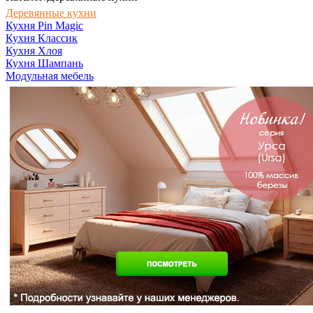
Деревянные кухни
Кухня Pin Magic
Кухня Классик
Кухня Хлоя
Кухня Шампань
Модульная мебель