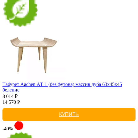
Табурет Aachen АТ-1 (без футона) массив дуба 63х45х45
беление
8 014 ₽
14 570 Р
КУПИТЬ
-40%