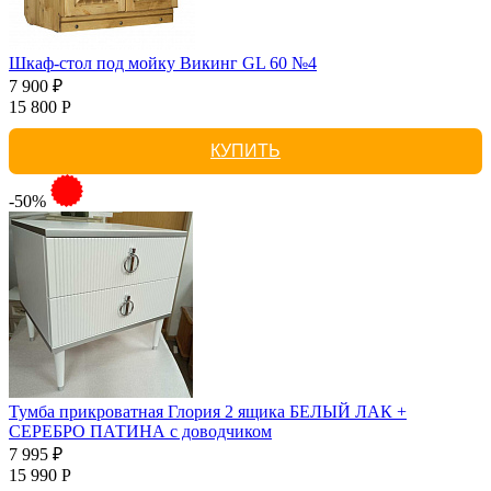
Шкаф-стол под мойку Викинг GL 60 №4
7 900 ₽
15 800 Р
КУПИТЬ
-50%
Тумба прикроватная Глория 2 ящика БЕЛЫЙ ЛАК +
СЕРЕБРО ПАТИНА с доводчиком
7 995 ₽
15 990 Р