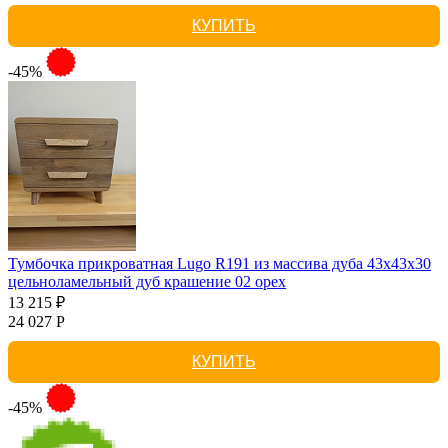
КУПИТЬ
-45%
Тумбочка прикроватная Lugo R191 из массива дуба 43х43х30
цельноламельный дуб крашение 02 орех
13 215 ₽
24 027 Р
КУПИТЬ
-45%