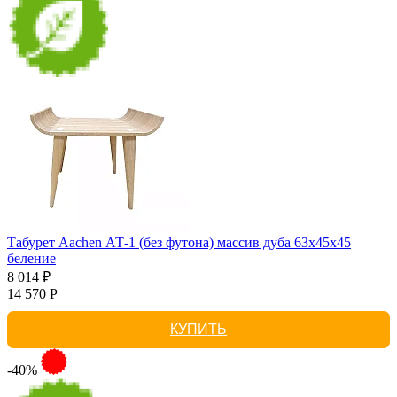
Табурет Aachen АТ-1 (без футона) массив дуба 63х45х45
беление
8 014 ₽
14 570 Р
КУПИТЬ
-40%