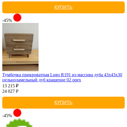
КУПИТЬ
-45%
Тумбочка прикроватная Lugo R191 из массива дуба 43х43х30
цельноламельный дуб крашение 02 орех
13 215 ₽
24 027 Р
КУПИТЬ
-45%