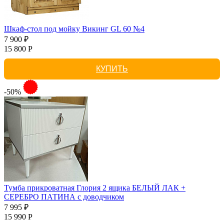
Шкаф-стол под мойку Викинг GL 60 №4
7 900 ₽
15 800 Р
КУПИТЬ
-50%
Тумба прикроватная Глория 2 ящика БЕЛЫЙ ЛАК +
СЕРЕБРО ПАТИНА с доводчиком
7 995 ₽
15 990 Р