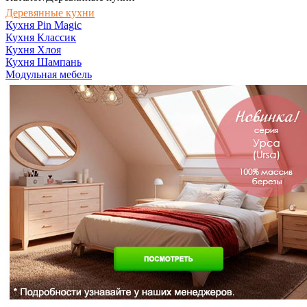
Деревянные кухни
Кухня Pin Magic
Кухня Классик
Кухня Хлоя
Кухня Шампань
Модульная мебель