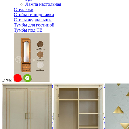
Лампа настольная
Стеллажи
Стойки и подставки
Столы журнальные
Тумбы для гостиной
Тумбы под ТВ
-17%
Модульная гостиная Вилия-М Шкаф комбинированный №
49 824 ₽
В корзину
Спальня
Деревянные кровати с подъемным механизмом
Кровати односпальные с подъемным механизмом
Кровати двуспальные с подъемным механизмом