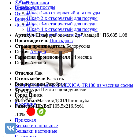
Табуреты
Характеристики
Шкафы для посуды
Описание
Шкаф 1-но створчатый для посуды
Отзывы
Шкаф 2-х створчатый для посуды
Видео
Шкаф 3-х створчатый для посуды
Доставка
Шкаф 4-х створчатый для посуды
Шкаф угловой для посуды
Артикул
Шкаф для одежды 2д "Амадей" П6.635.1.08
Производитель
Пинскдрев
Страна производитель
Белоруссия
Серия
Амадей
Гарантия производителя
24 месяца
Серия
Амадей
Отделка
Лак
Стиль мебели
Классик
Вид поставки
Разобран
Стол прямоугольный MEXICA-TR180 из массива сосны
Фурнитура
Петли с доводчиками
21 830 ₽
Город
Пинск
24 256 ₽
Материал
Массив/ДСП/Шпон дуба
В корзину
Размеры ШхВхГ
105,5х216,5х61
-10%
Прихожая
Вешалки напольные
Вешалки настенные
Газетница