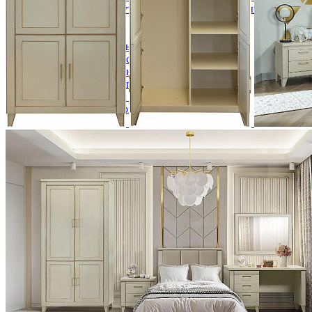
Кровати полутороспальные с подъемным механизм
Зеркала
Комоды
Кровати двуспальные
Кровати металлические
Кровати односпальные
Кровати полутороспальные
Решетки и настилы под матрас
Спальные гарнитуры
Тахта
Туалетные столики
Тумбы прикроватные
Шкафы для одежды
Антресоли на шкаф
Полки и ящики в шкаф для одежды
Шкаф 1-дверный для одежды и белья
Шкафы 2-х дверные для одежды и белья
Шкафы 3-х дверные для одежды и белья
Шкафы 4-х дверные для одежды и белья
Шкафы 5-ти дверные для одежды и белья
Шкафы 6-ти дверные для одежды и белья
Шкафы купе для одежды и белья
Шкафы угловые для одежды и белья
Ящики и короба