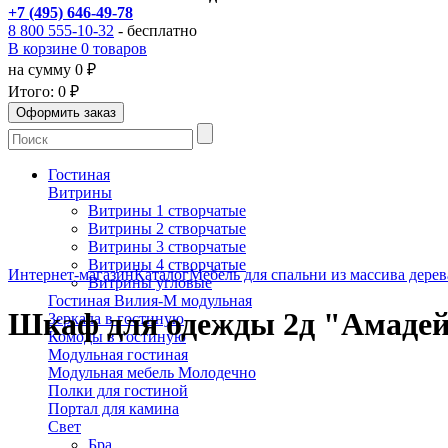
+7 (495) 646-49-78
8 800 555-10-32
- бесплатно
В корзине 0 товаров
на сумму 0 ₽
Итого:
0 ₽
Гостиная
Витрины
Витрины 1 створчатые
Витрины 2 створчатые
Витрины 3 створчатые
Витрины 4 створчатые
Интернет-магазин
Каталог
Мебель для спальни из массива дерев
Витрины угловые
Гостиная Вилия-М модульная
Шкаф для одежды 2д "Амадей"
Зеркала в гостиную
Комоды в гостиную
Модульная гостиная
Модульная мебель Молодечно
Полки для гостиной
Портал для камина
Свет
Бра