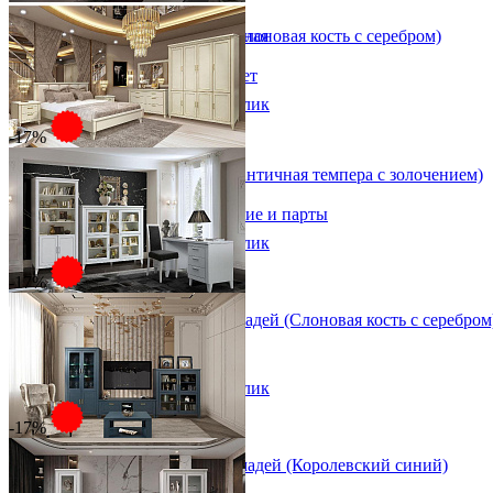
Декор в детскую
Спальный гарнитур Амадей (Слоновая кость с серебром)
Детская Вилия-М модульная
Детские гарнитуры
от 410 933 ₽
Детские кровати до 3-х лет
от 495 100 ₽
Детские кровати от 3 лет
В корзину
Быстро купить в 1 клик
Комоды классические
Комоды пеленальные
-17%
Кровати домики
Спальный гарнитур Амадей (Античная темпера с золочением)
Полки детские
Стеллажи детские
от 558 424 ₽
Столы письменные детские и парты
от 672 800 ₽
Тумбы для детей
В корзину
Быстро купить в 1 клик
Шведская стенка
Шкафы детские
-17%
Ящики и короба
Набор мебели для кабинета Амадей (Слоновая кость с серебром
от 369 516 ₽
от 445 200 ₽
В корзину
Быстро купить в 1 клик
-17%
Набор мебели для гостиной Амадей (Королевский синий)
от 414 585 ₽