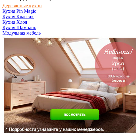
Деревянные кухни
Кухня Pin Magic
Кухня Классик
Кухня Хлоя
Кухня Шампань
Модульная мебель