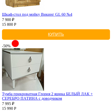
Шкаф-стол под мойку Викинг GL 60 №4
7 900 ₽
15 800 Р
КУПИТЬ
-50%
Тумба прикроватная Глория 2 ящика БЕЛЫЙ ЛАК +
СЕРЕБРО ПАТИНА с доводчиком
7 995 ₽
15 990 Р