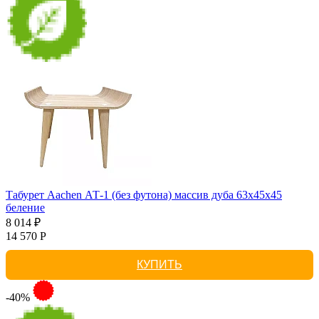
Табурет Aachen АТ-1 (без футона) массив дуба 63х45х45
беление
8 014 ₽
14 570 Р
КУПИТЬ
-40%