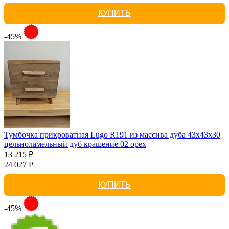
КУПИТЬ
-45%
Тумбочка прикроватная Lugo R191 из массива дуба 43х43х30
цельноламельный дуб крашение 02 орех
13 215 ₽
24 027 Р
КУПИТЬ
-45%