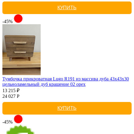
КУПИТЬ
-45%
Тумбочка прикроватная Lugo R191 из массива дуба 43х43х30
цельноламельный дуб крашение 02 орех
13 215 ₽
24 027 Р
КУПИТЬ
-45%