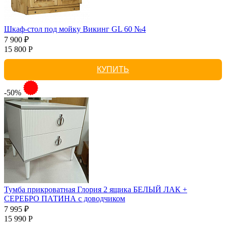
Шкаф-стол под мойку Викинг GL 60 №4
7 900 ₽
15 800 Р
КУПИТЬ
-50%
Тумба прикроватная Глория 2 ящика БЕЛЫЙ ЛАК +
СЕРЕБРО ПАТИНА с доводчиком
7 995 ₽
15 990 Р