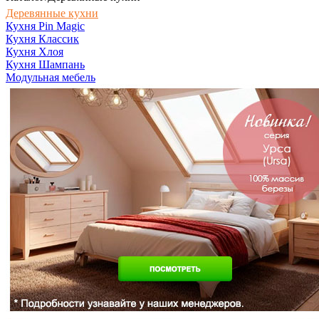
Деревянные кухни
Кухня Pin Magic
Кухня Классик
Кухня Хлоя
Кухня Шампань
Модульная мебель