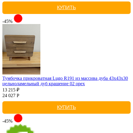
КУПИТЬ
-45%
Тумбочка прикроватная Lugo R191 из массива дуба 43х43х30
цельноламельный дуб крашение 02 орех
13 215 ₽
24 027 Р
КУПИТЬ
-45%