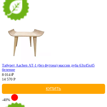
Табурет Aachen АТ-1 (без футона) массив дуба 63х45х45
беление
8 014 ₽
14 570 Р
КУПИТЬ
-40%