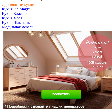
Деревянные кухни
Кухня Pin Magic
Кухня Классик
Кухня Хлоя
Кухня Шампань
Модульная мебель