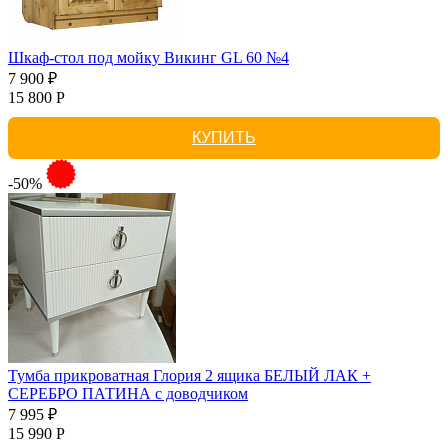
Шкаф-стол под мойку Викинг GL 60 №4
7 900 ₽
15 800 Р
КУПИТЬ
-50%
Тумба прикроватная Глория 2 ящика БЕЛЫЙ ЛАК +
СЕРЕБРО ПАТИНА с доводчиком
7 995 ₽
15 990 Р