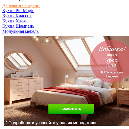
Деревянные кухни
Кухня Pin Magic
Кухня Классик
Кухня Хлоя
Кухня Шампань
Модульная мебель