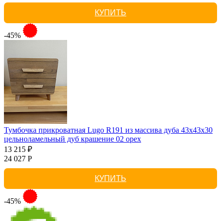
КУПИТЬ
-45%
Тумбочка прикроватная Lugo R191 из массива дуба 43х43х30
цельноламельный дуб крашение 02 орех
13 215 ₽
24 027 Р
КУПИТЬ
-45%