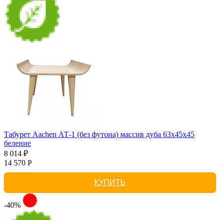
Табурет Aachen АТ-1 (без футона) массив дуба 63х45х45
беление
8 014 ₽
14 570 Р
КУПИТЬ
-40%