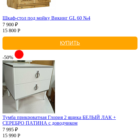
Шкаф-стол под мойку Викинг GL 60 №4
7 900 ₽
15 800 Р
КУПИТЬ
-50%
Тумба прикроватная Глория 2 ящика БЕЛЫЙ ЛАК +
СЕРЕБРО ПАТИНА с доводчиком
7 995 ₽
15 990 Р