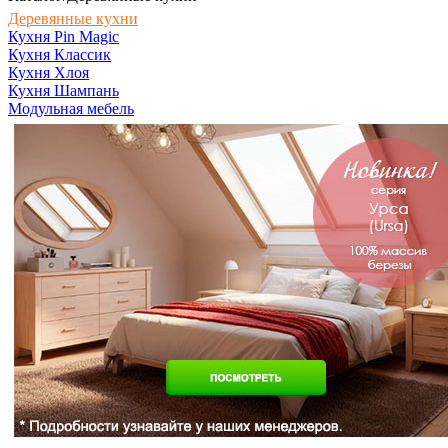
Деревянные кухни
Кухня Pin Magic
Кухня Классик
Кухня Хлоя
Кухня Шампань
Модульная мебель