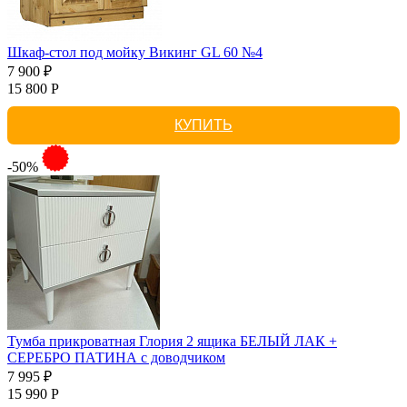
Шкаф-стол под мойку Викинг GL 60 №4
7 900 ₽
15 800 Р
КУПИТЬ
-50%
Тумба прикроватная Глория 2 ящика БЕЛЫЙ ЛАК +
СЕРЕБРО ПАТИНА с доводчиком
7 995 ₽
15 990 Р