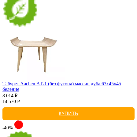
Табурет Aachen АТ-1 (без футона) массив дуба 63х45х45
беление
8 014 ₽
14 570 Р
КУПИТЬ
-40%