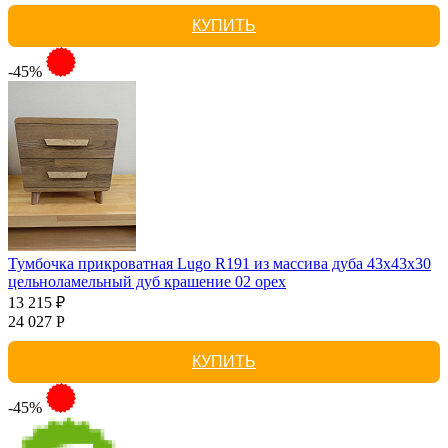
КУПИТЬ
-45%
Тумбочка прикроватная Lugo R191 из массива дуба 43х43х30
цельноламельный дуб крашение 02 орех
13 215 ₽
24 027 Р
КУПИТЬ
-45%