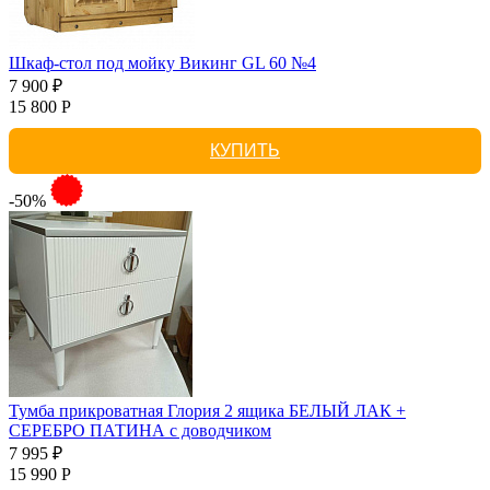
Шкаф-стол под мойку Викинг GL 60 №4
7 900 ₽
15 800 Р
КУПИТЬ
-50%
Тумба прикроватная Глория 2 ящика БЕЛЫЙ ЛАК +
СЕРЕБРО ПАТИНА с доводчиком
7 995 ₽
15 990 Р