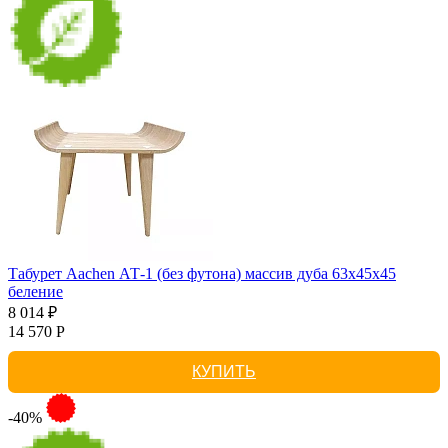
Табурет Aachen АТ-1 (без футона) массив дуба 63х45х45
беление
8 014 ₽
14 570 Р
КУПИТЬ
-40%