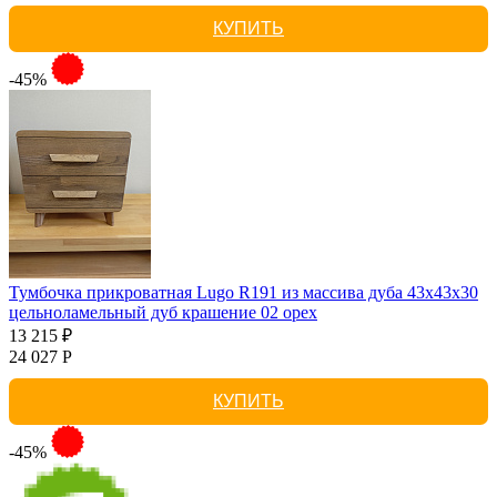
КУПИТЬ
-45%
Тумбочка прикроватная Lugo R191 из массива дуба 43х43х30
цельноламельный дуб крашение 02 орех
13 215 ₽
24 027 Р
КУПИТЬ
-45%