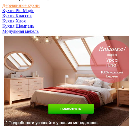
Деревянные кухни
Кухня Pin Magic
Кухня Классик
Кухня Хлоя
Кухня Шампань
Модульная мебель