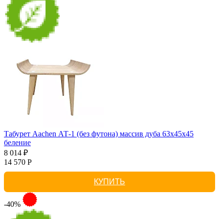
Табурет Aachen АТ-1 (без футона) массив дуба 63х45х45
беление
8 014 ₽
14 570 Р
КУПИТЬ
-40%