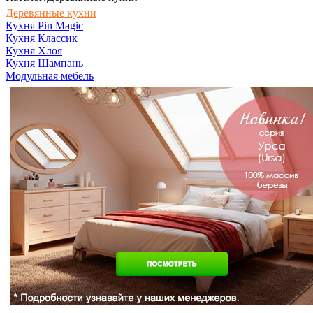
Деревянные кухни
Кухня Pin Magic
Кухня Классик
Кухня Хлоя
Кухня Шампань
Модульная мебель