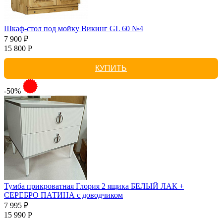
Шкаф-стол под мойку Викинг GL 60 №4
7 900 ₽
15 800 Р
КУПИТЬ
-50%
Тумба прикроватная Глория 2 ящика БЕЛЫЙ ЛАК +
СЕРЕБРО ПАТИНА с доводчиком
7 995 ₽
15 990 Р