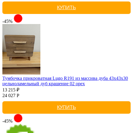
КУПИТЬ
-45%
Тумбочка прикроватная Lugo R191 из массива дуба 43х43х30
цельноламельный дуб крашение 02 орех
13 215 ₽
24 027 Р
КУПИТЬ
-45%