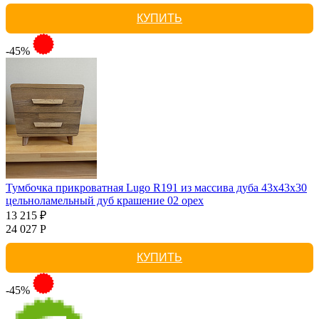
КУПИТЬ
-45%
Тумбочка прикроватная Lugo R191 из массива дуба 43х43х30
цельноламельный дуб крашение 02 орех
13 215 ₽
24 027 Р
КУПИТЬ
-45%