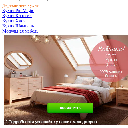
Деревянные кухни
Кухня Pin Magic
Кухня Классик
Кухня Хлоя
Кухня Шампань
Модульная мебель