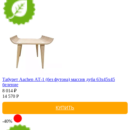
Табурет Aachen АТ-1 (без футона) массив дуба 63х45х45
беление
8 014 ₽
14 570 Р
КУПИТЬ
-40%