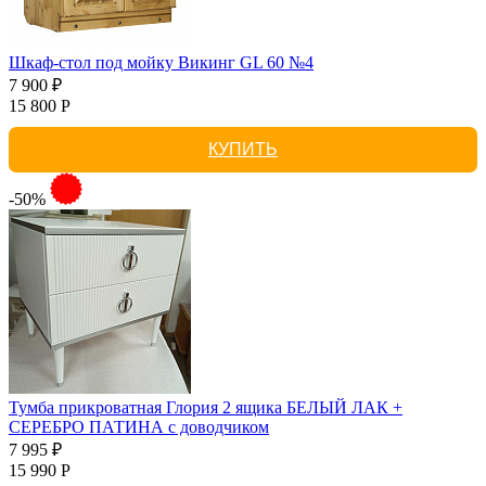
Шкаф-стол под мойку Викинг GL 60 №4
7 900 ₽
15 800 Р
КУПИТЬ
-50%
Тумба прикроватная Глория 2 ящика БЕЛЫЙ ЛАК +
СЕРЕБРО ПАТИНА с доводчиком
7 995 ₽
15 990 Р