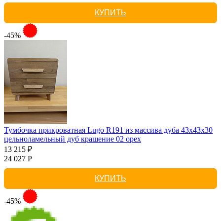
КУПИТЬ
-45%
Тумбочка прикроватная Lugo R191 из массива дуба 43х43х30
цельноламельный дуб крашение 02 орех
13 215 ₽
24 027 Р
КУПИТЬ
-45%