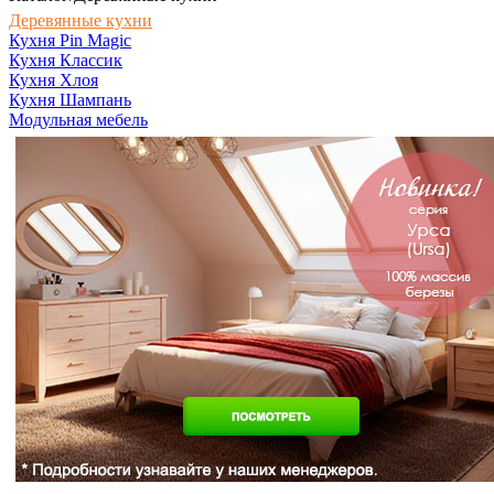
Деревянные кухни
Кухня Pin Magic
Кухня Классик
Кухня Хлоя
Кухня Шампань
Модульная мебель