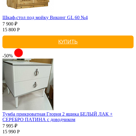
Шкаф-стол под мойку Викинг GL 60 №4
7 900 ₽
15 800 Р
КУПИТЬ
-50%
Тумба прикроватная Глория 2 ящика БЕЛЫЙ ЛАК +
СЕРЕБРО ПАТИНА с доводчиком
7 995 ₽
15 990 Р