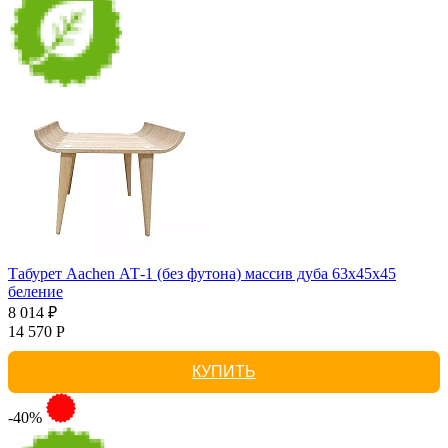
Табурет Aachen АТ-1 (без футона) массив дуба 63х45х45
беление
8 014 ₽
14 570 Р
КУПИТЬ
-40%