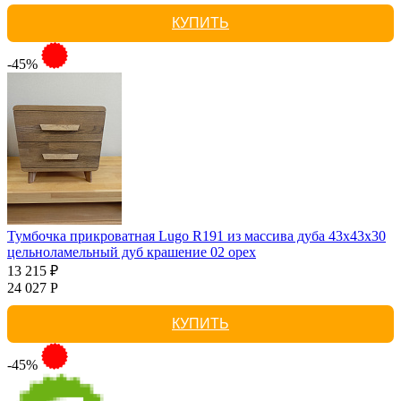
КУПИТЬ
-45%
Тумбочка прикроватная Lugo R191 из массива дуба 43х43х30
цельноламельный дуб крашение 02 орех
13 215 ₽
24 027 Р
КУПИТЬ
-45%