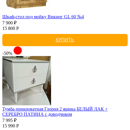
Шкаф-стол под мойку Викинг GL 60 №4
7 900 ₽
15 800 Р
КУПИТЬ
-50%
Тумба прикроватная Глория 2 ящика БЕЛЫЙ ЛАК +
СЕРЕБРО ПАТИНА с доводчиком
7 995 ₽
15 990 Р