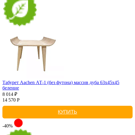
Табурет Aachen АТ-1 (без футона) массив дуба 63х45х45
беление
8 014 ₽
14 570 Р
КУПИТЬ
-40%