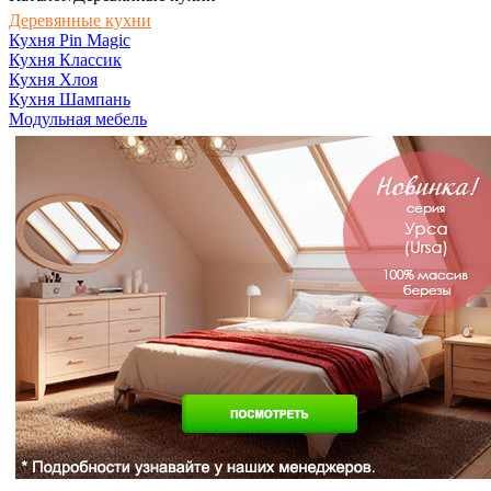
Деревянные кухни
Кухня Pin Magic
Кухня Классик
Кухня Хлоя
Кухня Шампань
Модульная мебель