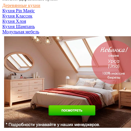
Деревянные кухни
Кухня Pin Magic
Кухня Классик
Кухня Хлоя
Кухня Шампань
Модульная мебель