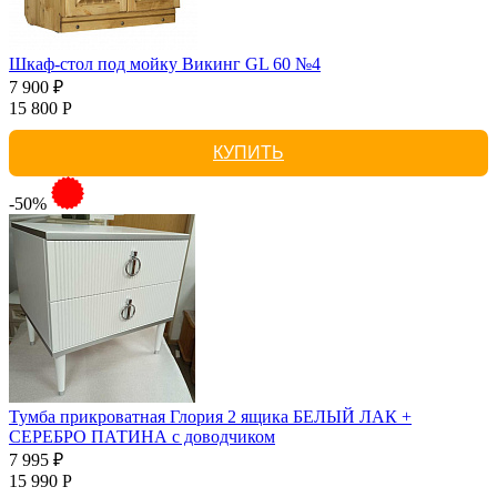
Шкаф-стол под мойку Викинг GL 60 №4
7 900 ₽
15 800 Р
КУПИТЬ
-50%
Тумба прикроватная Глория 2 ящика БЕЛЫЙ ЛАК +
СЕРЕБРО ПАТИНА с доводчиком
7 995 ₽
15 990 Р