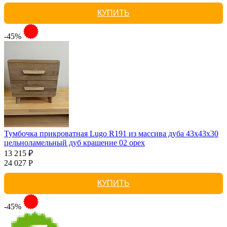
КУПИТЬ
-45%
Тумбочка прикроватная Lugo R191 из массива дуба 43х43х30
цельноламельный дуб крашение 02 орех
13 215 ₽
24 027 Р
КУПИТЬ
-45%