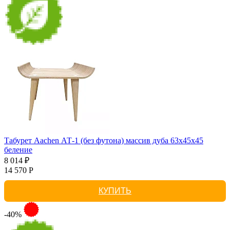
Табурет Aachen АТ-1 (без футона) массив дуба 63х45х45
беление
8 014 ₽
14 570 Р
КУПИТЬ
-40%