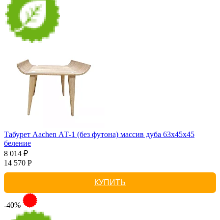
Табурет Aachen АТ-1 (без футона) массив дуба 63х45х45
беление
8 014 ₽
14 570 Р
КУПИТЬ
-40%