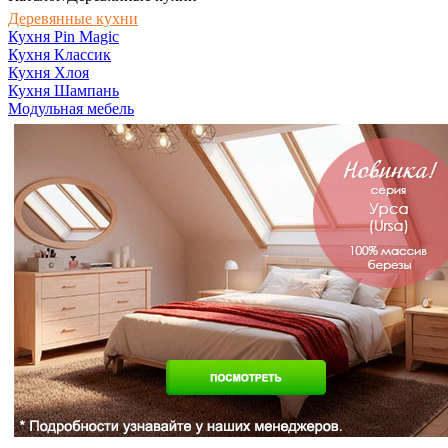
Деревянные кухни
Кухня Pin Magic
Кухня Классик
Кухня Хлоя
Кухня Шампань
Модульная мебель