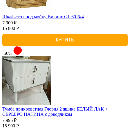
Шкаф-стол под мойку Викинг GL 60 №4
7 900 ₽
15 800 Р
КУПИТЬ
-50%
Тумба прикроватная Глория 2 ящика БЕЛЫЙ ЛАК +
СЕРЕБРО ПАТИНА с доводчиком
7 995 ₽
15 990 Р