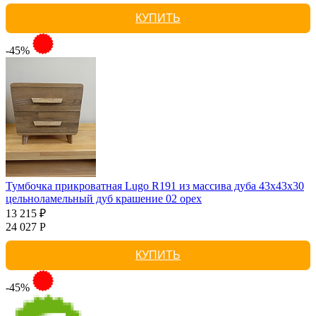
КУПИТЬ
-45%
Тумбочка прикроватная Lugo R191 из массива дуба 43х43х30
цельноламельный дуб крашение 02 орех
13 215 ₽
24 027 Р
КУПИТЬ
-45%