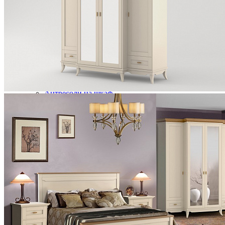
Кровати двуспальные
Кровати металлические
Кровати односпальные
Кровати полутороспальные
Решетки и настилы под матрас
Спальные гарнитуры
Тахта
Туалетные столики
Тумбы прикроватные
Шкафы для одежды
Антресоли на шкаф
Полки и ящики в шкаф для одежды
Шкаф 1-дверный для одежды и белья
Шкафы 2-х дверные для одежды и белья
Шкафы 3-х дверные для одежды и белья
Шкафы 4-х дверные для одежды и белья
Шкафы 5-ти дверные для одежды и белья
Шкафы 6-ти дверные для одежды и белья
Шкафы купе для одежды и белья
Шкафы угловые для одежды и белья
Ящики и короба