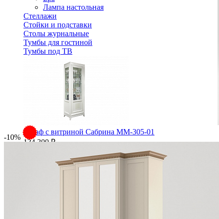
Лампа настольная
Стеллажи
Стойки и подставки
Столы журнальные
Тумбы для гостиной
Тумбы под ТВ
Шкаф с витриной Сабрина ММ-305-01
-10%
134 300 ₽
В корзину
Спальня
Деревянные кровати с подъемным механизмом
Кровати односпальные с подъемным механизмом
Кровати двуспальные с подъемным механизмом
Кровати полутороспальные с подъемным механизм
Зеркала
Комоды