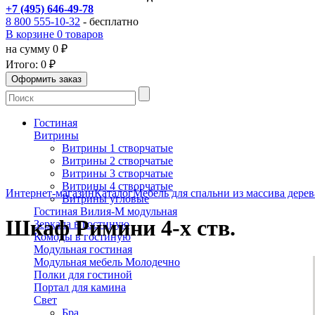
+7 (495) 646-49-78
8 800 555-10-32
- бесплатно
В корзине 0 товаров
на сумму 0 ₽
Итого:
0 ₽
Гостиная
Витрины
Витрины 1 створчатые
Витрины 2 створчатые
Витрины 3 створчатые
Витрины 4 створчатые
Интернет-магазин
Каталог
Мебель для спальни из массива дерев
Витрины угловые
Гостиная Вилия-М модульная
Шкаф Римини 4-х ств.
Зеркала в гостиную
Комоды в гостиную
Модульная гостиная
Модульная мебель Молодечно
Полки для гостиной
Портал для камина
Свет
Бра