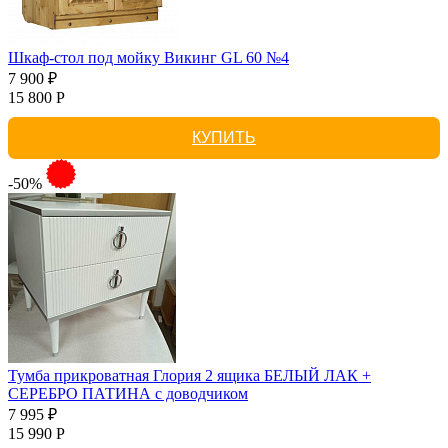
Шкаф-стол под мойку Викинг GL 60 №4
7 900 ₽
15 800 Р
КУПИТЬ
-50%
Тумба прикроватная Глория 2 ящика БЕЛЫЙ ЛАК +
СЕРЕБРО ПАТИНА с доводчиком
7 995 ₽
15 990 Р