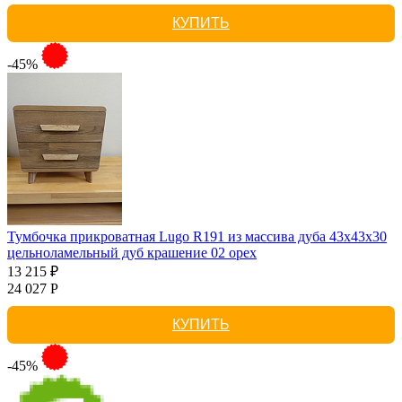
КУПИТЬ
-45%
Тумбочка прикроватная Lugo R191 из массива дуба 43х43х30
цельноламельный дуб крашение 02 орех
13 215 ₽
24 027 Р
КУПИТЬ
-45%