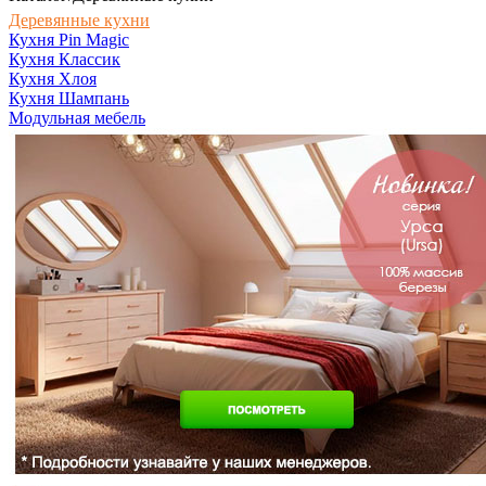
Деревянные кухни
Кухня Pin Magic
Кухня Классик
Кухня Хлоя
Кухня Шампань
Модульная мебель