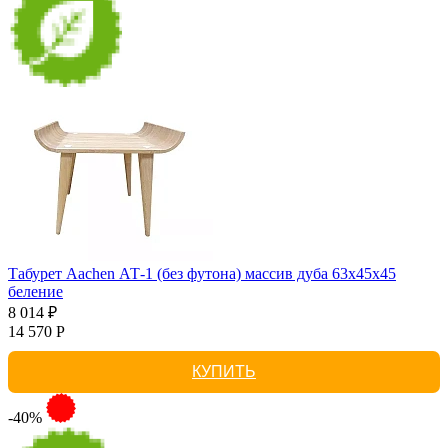
Табурет Aachen АТ-1 (без футона) массив дуба 63х45х45
беление
8 014 ₽
14 570 Р
КУПИТЬ
-40%