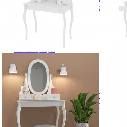
Кровати двуспальные с подъемным механизмом
Кровати полутороспальные с подъемным механизм
Зеркала
Комоды
Кровати двуспальные
Кровати металлические
Кровати односпальные
Кровати полутороспальные
Решетки и настилы под матрас
Спальные гарнитуры
Тахта
Туалетные столики
Тумбы прикроватные
Шкафы для одежды
Антресоли на шкаф
Полки и ящики в шкаф для одежды
Шкаф 1-дверный для одежды и белья
Шкафы 2-х дверные для одежды и белья
Шкафы 3-х дверные для одежды и белья
Шкафы 4-х дверные для одежды и белья
Шкафы 5-ти дверные для одежды и белья
Шкафы 6-ти дверные для одежды и белья
Шкафы купе для одежды и белья
Шкафы угловые для одежды и белья