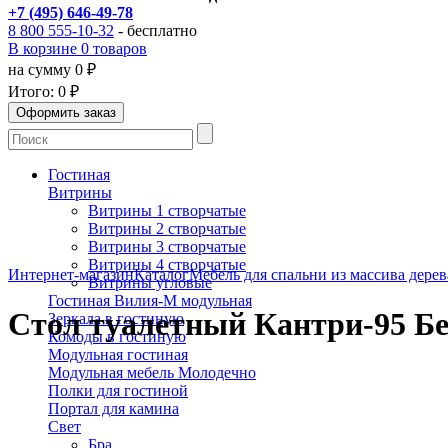
+7 (495) 646-49-78
8 800 555-10-32
- бесплатно
В корзине 0 товаров
на сумму 0 ₽
Итого:
0 ₽
Гостиная
Витрины
Витрины 1 створчатые
Витрины 2 створчатые
Витрины 3 створчатые
Витрины 4 створчатые
Интернет-магазин
Каталог
Мебель для спальни из массива дерев
Витрины угловые
Гостиная Вилия-М модульная
Стол туалетный Кантри-95 Б
Зеркала в гостиную
Комоды в гостиную
Модульная гостиная
Модульная мебель Молодечно
Полки для гостиной
Портал для камина
Свет
Бра