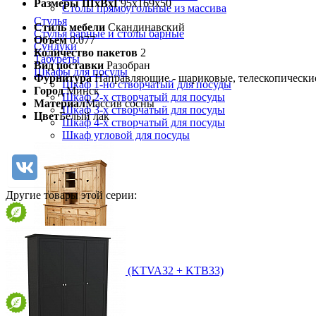
Размеры ШхВхГ
95х169х50
Столы прямоугольные из массива
Стулья
Стиль мебели
Скандинавский
Стулья барные и столы барные
Объем
0.077
Сундуки
Количество пакетов
2
Табуреты
Вид поставки
Разобран
Шкафы для посуды
Фурнитура
Направляющие - шариковые, телескопически
Шкаф 1-но створчатый для посуды
Город
Минск
Шкаф 2-х створчатый для посуды
Материал
Массив сосны
Шкаф 3-х створчатый для посуды
Цвет
Белый лак
Шкаф 4-х створчатый для посуды
Шкаф угловой для посуды
Другие товары этой серии:
Буфет PIN MAGIC (KTVA32 + KTB33)
140 930 ₽
156 589 ₽
В корзину