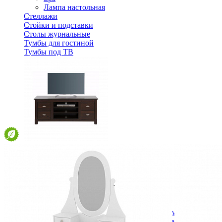
Лампа настольная
Стеллажи
Стойки и подставки
Столы журнальные
Тумбы для гостиной
Тумбы под ТВ
Тумба ТВ Рауна 150 Колониал
29 148 ₽
41 640 ₽
В корзину
-30%
Спальня
Деревянные кровати с подъемным механизмом
Кровати односпальные с подъемным механизмом