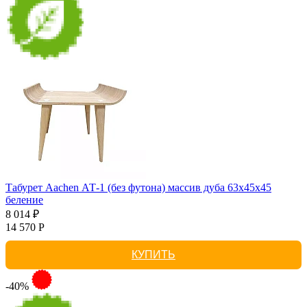
Табурет Aachen АТ-1 (без футона) массив дуба 63х45х45
беление
8 014 ₽
14 570 Р
КУПИТЬ
-40%