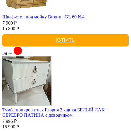
Шкаф-стол под мойку Викинг GL 60 №4
7 900 ₽
15 800 Р
КУПИТЬ
-50%
Тумба прикроватная Глория 2 ящика БЕЛЫЙ ЛАК +
СЕРЕБРО ПАТИНА с доводчиком
7 995 ₽
15 990 Р