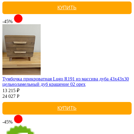
КУПИТЬ
-45%
Тумбочка прикроватная Lugo R191 из массива дуба 43х43х30
цельноламельный дуб крашение 02 орех
13 215 ₽
24 027 Р
КУПИТЬ
-45%