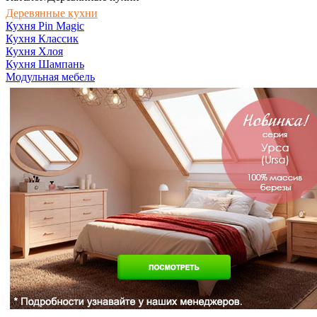
Деревянные кухни
Кухня Pin Magic
Кухня Классик
Кухня Хлоя
Кухня Шампань
Модульная мебель