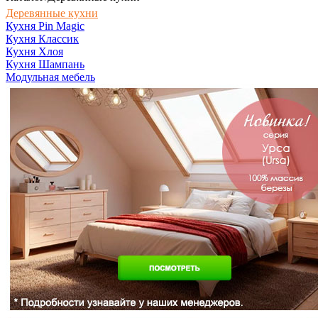
Деревянные кухни
Кухня Pin Magic
Кухня Классик
Кухня Хлоя
Кухня Шампань
Модульная мебель