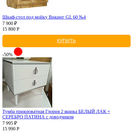
Шкаф-стол под мойку Викинг GL 60 №4
7 900 ₽
15 800 Р
КУПИТЬ
-50%
Тумба прикроватная Глория 2 ящика БЕЛЫЙ ЛАК +
СЕРЕБРО ПАТИНА с доводчиком
7 995 ₽
15 990 Р