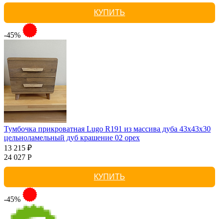
КУПИТЬ
-45%
Тумбочка прикроватная Lugo R191 из массива дуба 43х43х30
цельноламельный дуб крашение 02 орех
13 215 ₽
24 027 Р
КУПИТЬ
-45%