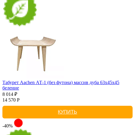
Табурет Aachen АТ-1 (без футона) массив дуба 63х45х45
беление
8 014 ₽
14 570 Р
КУПИТЬ
-40%