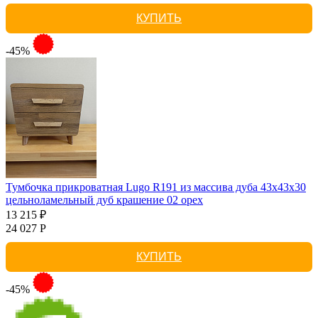
КУПИТЬ
-45%
Тумбочка прикроватная Lugo R191 из массива дуба 43х43х30
цельноламельный дуб крашение 02 орех
13 215 ₽
24 027 Р
КУПИТЬ
-45%