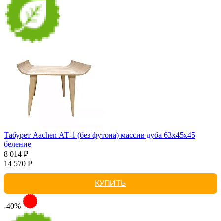
Табурет Aachen АТ-1 (без футона) массив дуба 63х45х45
беление
8 014 ₽
14 570 Р
КУПИТЬ
-40%