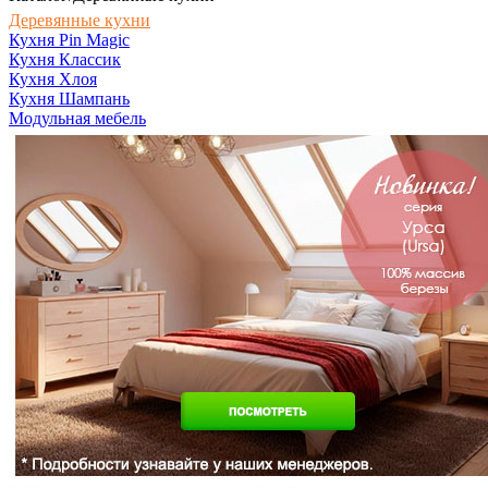
Деревянные кухни
Кухня Pin Magic
Кухня Классик
Кухня Хлоя
Кухня Шампань
Модульная мебель