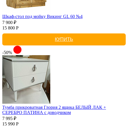
Шкаф-стол под мойку Викинг GL 60 №4
7 900 ₽
15 800 Р
КУПИТЬ
-50%
Тумба прикроватная Глория 2 ящика БЕЛЫЙ ЛАК +
СЕРЕБРО ПАТИНА с доводчиком
7 995 ₽
15 990 Р