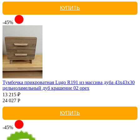
КУПИТЬ
-45%
Тумбочка прикроватная Lugo R191 из массива дуба 43х43х30
цельноламельный дуб крашение 02 орех
13 215 ₽
24 027 Р
КУПИТЬ
-45%