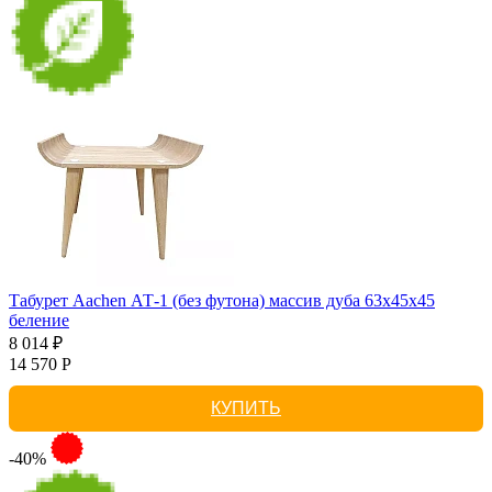
Табурет Aachen АТ-1 (без футона) массив дуба 63х45х45
беление
8 014 ₽
14 570 Р
КУПИТЬ
-40%