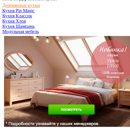
Деревянные кухни
Кухня Pin Magic
Кухня Классик
Кухня Хлоя
Кухня Шампань
Модульная мебель