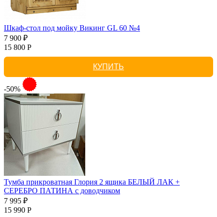
Шкаф-стол под мойку Викинг GL 60 №4
7 900 ₽
15 800 Р
КУПИТЬ
-50%
Тумба прикроватная Глория 2 ящика БЕЛЫЙ ЛАК +
СЕРЕБРО ПАТИНА с доводчиком
7 995 ₽
15 990 Р