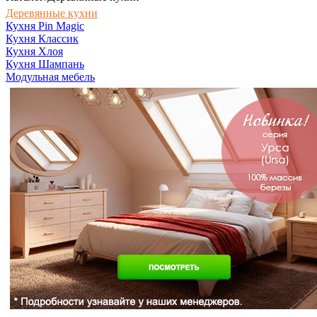
Деревянные кухни
Кухня Pin Magic
Кухня Классик
Кухня Хлоя
Кухня Шампань
Модульная мебель