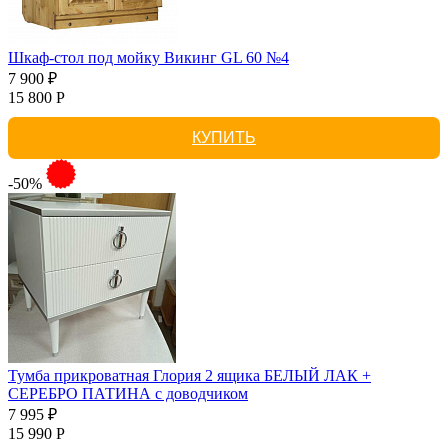
Шкаф-стол под мойку Викинг GL 60 №4
7 900 ₽
15 800 Р
КУПИТЬ
-50%
Тумба прикроватная Глория 2 ящика БЕЛЫЙ ЛАК +
СЕРЕБРО ПАТИНА с доводчиком
7 995 ₽
15 990 Р