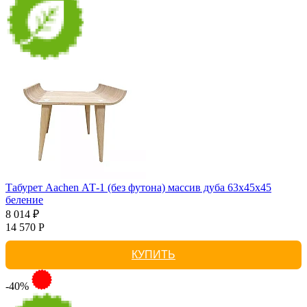
Табурет Aachen АТ-1 (без футона) массив дуба 63х45х45
беление
8 014 ₽
14 570 Р
КУПИТЬ
-40%