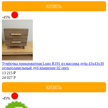
КУПИТЬ
-45%
Тумбочка прикроватная Lugo R191 из массива дуба 43х43х30
цельноламельный дуб крашение 02 орех
13 215 ₽
24 027 Р
КУПИТЬ
-45%