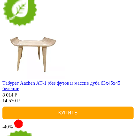
Табурет Aachen АТ-1 (без футона) массив дуба 63х45х45
беление
8 014 ₽
14 570 Р
КУПИТЬ
-40%