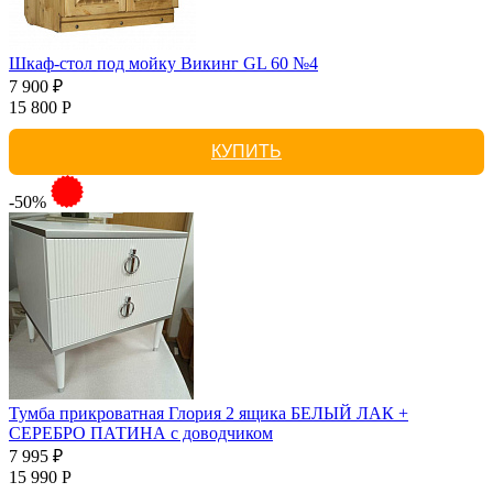
Шкаф-стол под мойку Викинг GL 60 №4
7 900 ₽
15 800 Р
КУПИТЬ
-50%
Тумба прикроватная Глория 2 ящика БЕЛЫЙ ЛАК +
СЕРЕБРО ПАТИНА с доводчиком
7 995 ₽
15 990 Р