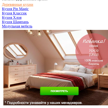
Деревянные кухни
Кухня Pin Magic
Кухня Классик
Кухня Хлоя
Кухня Шампань
Модульная мебель