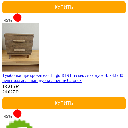
КУПИТЬ
-45%
Тумбочка прикроватная Lugo R191 из массива дуба 43х43х30
цельноламельный дуб крашение 02 орех
13 215 ₽
24 027 Р
КУПИТЬ
-45%