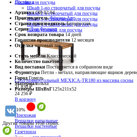
Доставка
Шкафы для посуды
Шкаф 1-но створчатый для посуды
Артикул
ОВ 02.04
Шкаф 2-х створчатый для посуды
Производитель
Фёнэча-Арт
Шкаф 3-х створчатый для посуды
Страна производитель
Белоруссия
Шкаф 4-х створчатый для посуды
Серия
Луи Филипп
Шкаф угловой для посуды
Срок возврата товара
14 дней
Гарантия производителя
12 месяцев
Отделка
матовый лак
Стиль мебели
Классический
Количество пакетов
2
Вид поставки
Поставляется в собранном виде
Фурнитура
Петли - металл, направляющие ящиков дерев
Город
Гомель
Стол прямоугольный MEXICA-TR180 из массива сосны
Материал
ольха
21 830 ₽
Размеры ШхВхГ
125х211х52
24 256 ₽
В корзину
-10%
Прихожая
Вешалки напольные
Другие товары этой серии:
Вешалки настенные
Газетница