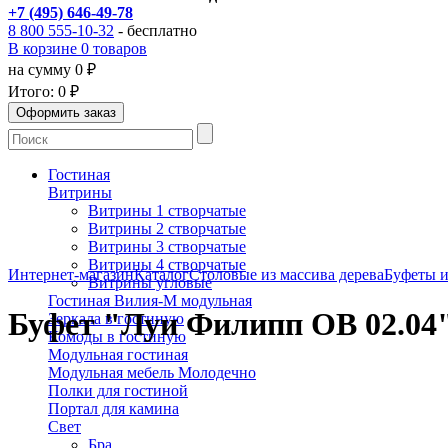
+7 (495) 646-49-78
8 800 555-10-32
- бесплатно
В корзине 0 товаров
на сумму 0 ₽
Итого:
0 ₽
Гостиная
Витрины
Витрины 1 створчатые
Витрины 2 створчатые
Витрины 3 створчатые
Витрины 4 створчатые
Интернет-магазин
Каталог
Столовые из массива дерева
Буфеты и
Витрины угловые
Гостиная Вилия-М модульная
Буфет "Луи Филипп ОВ 02.04
Зеркала в гостиную
Комоды в гостиную
Модульная гостиная
Модульная мебель Молодечно
Полки для гостиной
Портал для камина
Свет
Бра