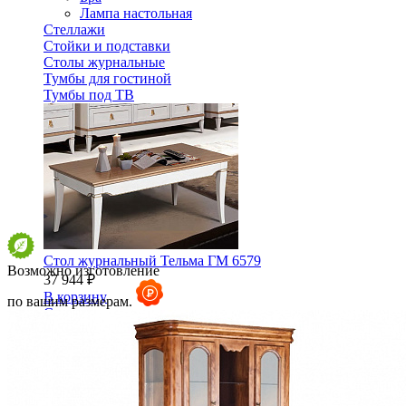
Лампа настольная
Стеллажи
Стойки и подставки
Столы журнальные
Тумбы для гостиной
Тумбы под ТВ
Стол журнальный Тельма ГМ 6579
Возможно изготовление
37 944 ₽
В корзину
по вашим размерам.
Спальня
Деревянные кровати с подъемным механизмом
Кровати односпальные с подъемным механизмом
Кровати двуспальные с подъемным механизмом
Кровати полутороспальные с подъемным механизм
Зеркала