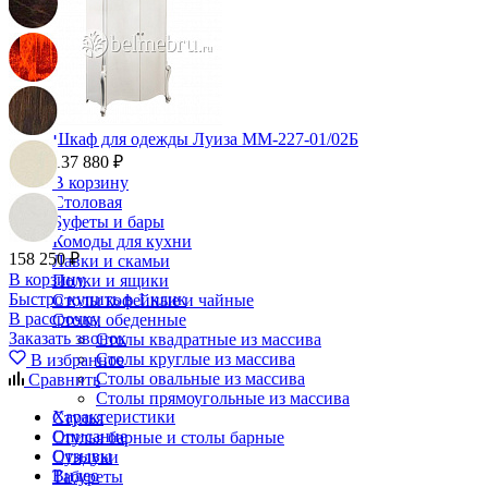
Шкаф для одежды Луиза ММ-227-01/02Б
137 880 ₽
В корзину
Столовая
Буфеты и бары
Комоды для кухни
158 250 ₽
Лавки и скамьи
В корзину
Полки и ящики
Быстро купить в 1 клик
Столы кофейные и чайные
В рассрочку
Столы обеденные
Заказать звонок
Столы квадратные из массива
Столы круглые из массива
В избранное
Столы овальные из массива
Сравнить
Столы прямоугольные из массива
Характеристики
Стулья
Описание
Стулья барные и столы барные
Отзывы
Сундуки
Видео
Табуреты