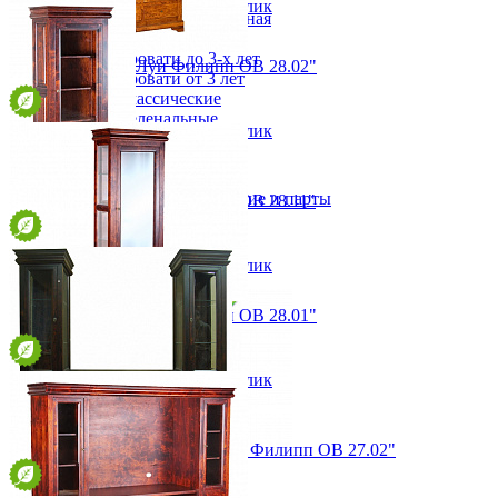
В корзину
Быстро купить в 1 клик
Детская Вилия-М модульная
Детские гарнитуры
Детские кровати до 3-х лет
Шкаф-витрина "Луи Филипп ОВ 28.02"
Детские кровати от 3 лет
от 105 800 ₽
Комоды классические
139х190х38 см
Комоды пеленальные
В корзину
Быстро купить в 1 клик
Кровати домики
Полки детские
Стеллажи детские
Столы письменные детские и парты
Шкаф-витрина "Луи Филипп ОВ 28.11"
Тумбы для детей
от 66 100 ₽
Шведская стенка
79х170х38 см
Шкафы детские
В корзину
Быстро купить в 1 клик
Ящики и короба
Шкаф-витрина "Луи Филипп ОВ 28.01"
от 61 750 ₽
79х170х38 см
В корзину
Быстро купить в 1 клик
Шкаф комбинированный "Луи Филипп ОВ 27.02"
Комод Буковка Б05
от 152 850 ₽
39 006 ₽
201х166х50 см