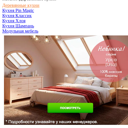
Деревянные кухни
Кухня Pin Magic
Кухня Классик
Кухня Хлоя
Кухня Шампань
Модульная мебель