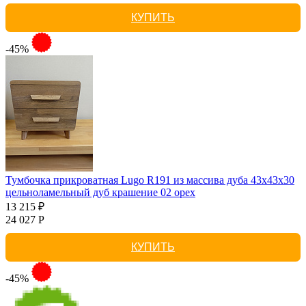
КУПИТЬ
-45%
Тумбочка прикроватная Lugo R191 из массива дуба 43х43х30
цельноламельный дуб крашение 02 орех
13 215 ₽
24 027 Р
КУПИТЬ
-45%