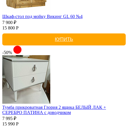
Шкаф-стол под мойку Викинг GL 60 №4
7 900 ₽
15 800 Р
КУПИТЬ
-50%
Тумба прикроватная Глория 2 ящика БЕЛЫЙ ЛАК +
СЕРЕБРО ПАТИНА с доводчиком
7 995 ₽
15 990 Р