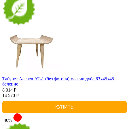
Табурет Aachen АТ-1 (без футона) массив дуба 63х45х45
беление
8 014 ₽
14 570 Р
КУПИТЬ
-40%