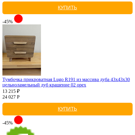
КУПИТЬ
-45%
Тумбочка прикроватная Lugo R191 из массива дуба 43х43х30
цельноламельный дуб крашение 02 орех
13 215 ₽
24 027 Р
КУПИТЬ
-45%