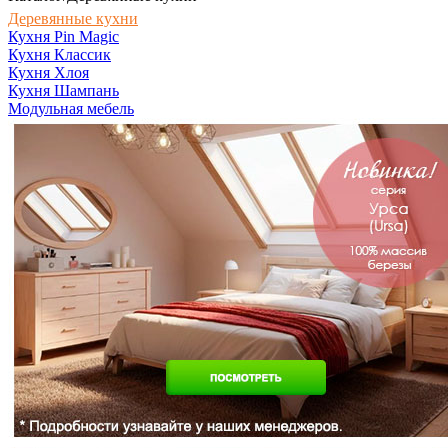
Деревянные кухни
Кухня Pin Magic
Кухня Классик
Кухня Хлоя
Кухня Шампань
Модульная мебель