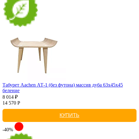
Табурет Aachen АТ-1 (без футона) массив дуба 63х45х45
беление
8 014 ₽
14 570 Р
КУПИТЬ
-40%