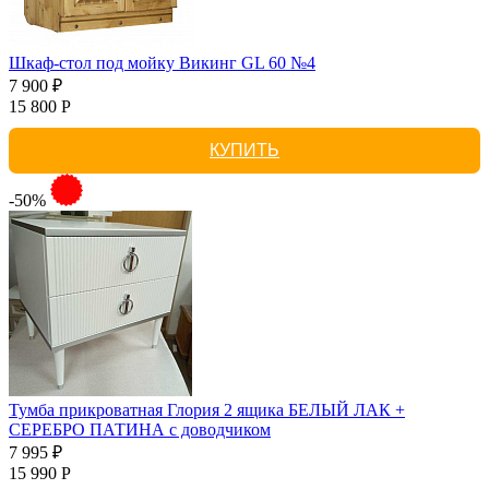
Шкаф-стол под мойку Викинг GL 60 №4
7 900 ₽
15 800 Р
КУПИТЬ
-50%
Тумба прикроватная Глория 2 ящика БЕЛЫЙ ЛАК +
СЕРЕБРО ПАТИНА с доводчиком
7 995 ₽
15 990 Р