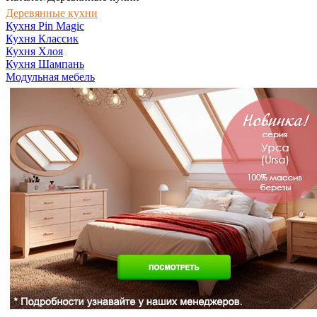
Деревянные кухни
Кухня Pin Magic
Кухня Классик
Кухня Хлоя
Кухня Шампань
Модульная мебель