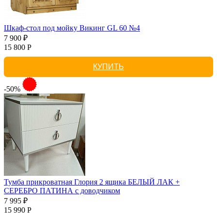
Шкаф-стол под мойку Викинг GL 60 №4
7 900 ₽
15 800 Р
КУПИТЬ
-50%
Тумба прикроватная Глория 2 ящика БЕЛЫЙ ЛАК +
СЕРЕБРО ПАТИНА с доводчиком
7 995 ₽
15 990 Р