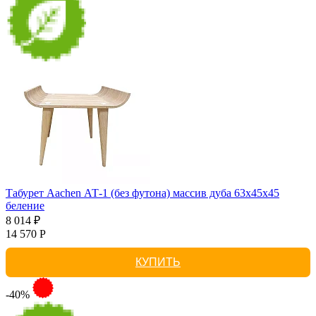
Табурет Aachen АТ-1 (без футона) массив дуба 63х45х45
беление
8 014 ₽
14 570 Р
КУПИТЬ
-40%