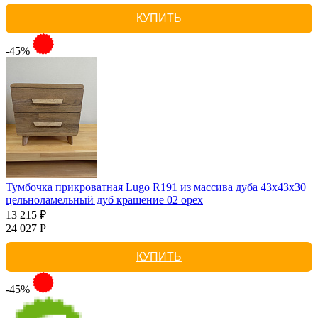
КУПИТЬ
-45%
Тумбочка прикроватная Lugo R191 из массива дуба 43х43х30
цельноламельный дуб крашение 02 орех
13 215 ₽
24 027 Р
КУПИТЬ
-45%