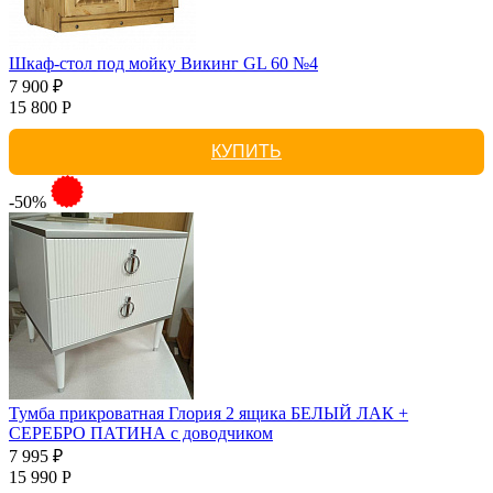
Шкаф-стол под мойку Викинг GL 60 №4
7 900 ₽
15 800 Р
КУПИТЬ
-50%
Тумба прикроватная Глория 2 ящика БЕЛЫЙ ЛАК +
СЕРЕБРО ПАТИНА с доводчиком
7 995 ₽
15 990 Р