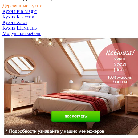
Деревянные кухни
Кухня Pin Magic
Кухня Классик
Кухня Хлоя
Кухня Шампань
Модульная мебель