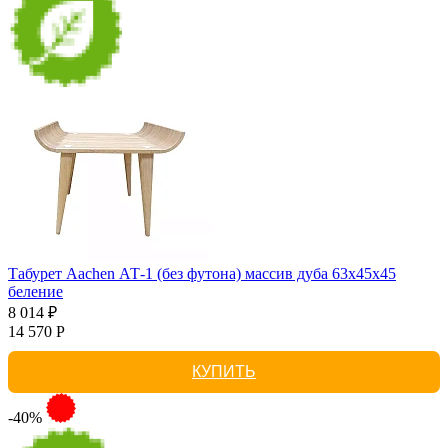
Табурет Aachen АТ-1 (без футона) массив дуба 63х45х45
беление
8 014 ₽
14 570 Р
КУПИТЬ
-40%