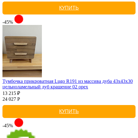
КУПИТЬ
-45%
Тумбочка прикроватная Lugo R191 из массива дуба 43х43х30
цельноламельный дуб крашение 02 орех
13 215 ₽
24 027 Р
КУПИТЬ
-45%