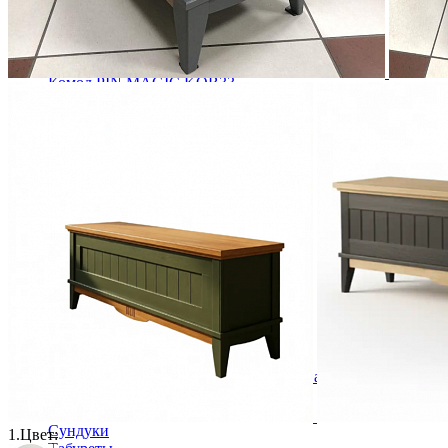
Комод PIN MAGIC KOB33
69 364 ₽
77 071 ₽
В корзину
-10%
Столовая
Буфеты и бары
Комоды для кухни
Лавки и скамьи
Полки и ящики
Столы кофейные и чайные
Столы обеденные
Столы квадратные из массива
Столы круглые из массива
Столы овальные из массива
Столы прямоугольные из массива
Стулья
Стулья барные и столы барные
Сундуки
1.
Цвет: