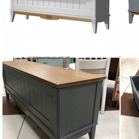
Кровати двуспальные
Кровати металлические
Кровати односпальные
Кровати полутороспальные
Решетки и настилы под матрас
Спальные гарнитуры
Тахта
Туалетные столики
Тумбы прикроватные
Шкафы для одежды
Антресоли на шкаф
Полки и ящики в шкаф для одежды
Шкаф 1-дверный для одежды и белья
Шкафы 2-х дверные для одежды и белья
Шкафы 3-х дверные для одежды и белья
Шкафы 4-х дверные для одежды и белья
Шкафы 5-ти дверные для одежды и белья
Шкафы 6-ти дверные для одежды и белья
Шкафы купе для одежды и белья
Шкафы угловые для одежды и белья
Ящики и короба