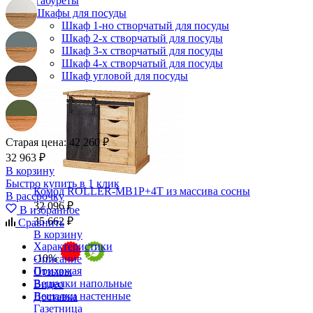
Табуреты
Шкафы для посуды
Шкаф 1-но створчатый для посуды
Шкаф 2-х створчатый для посуды
Шкаф 3-х створчатый для посуды
Шкаф 4-х створчатый для посуды
Шкаф угловой для посуды
Старая цена:
42 260 ₽
32 963 ₽
В корзину
Быстро купить в 1 клик
Комод ROLLER-MB1P+4T из массива сосны
В рассрочку
32 096 ₽
В избранное
35 662 ₽
Сравнить
В корзину
Характеристики
-10%
Описание
Прихожая
Отзывы
Вешалки напольные
Видео
Вешалки настенные
Доставка
Газетница