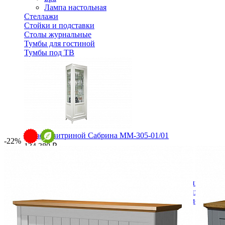
Лампа настольная
Стеллажи
Стойки и подставки
Столы журнальные
Тумбы для гостиной
Тумбы под ТВ
Шкаф с витриной Сабрина ММ-305-01/01
-22%
134 380 ₽
В корзину
Спальня
Деревянные кровати с подъемным механизмом
Кровати односпальные с подъемным механизмом
Кровати двуспальные с подъемным механизмом
Кровати полутороспальные с подъемным механизм
Зеркала
Комоды