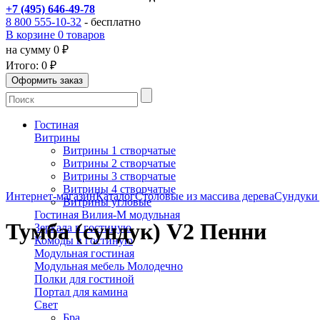
+7 (495) 646-49-78
8 800 555-10-32
- бесплатно
В корзине 0 товаров
на сумму 0 ₽
Итого:
0 ₽
Гостиная
Витрины
Витрины 1 створчатые
Витрины 2 створчатые
Витрины 3 створчатые
Витрины 4 створчатые
Интернет-магазин
Каталог
Столовые из массива дерева
Сундуки
Витрины угловые
Гостиная Вилия-М модульная
Тумба (сундук) V2 Пенни
Зеркала в гостиную
Комоды в гостиную
Модульная гостиная
Модульная мебель Молодечно
Полки для гостиной
Портал для камина
Свет
Бра