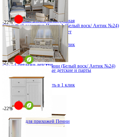
Детская
Двухъярусные кровати
Декор в детскую
Детская Вилия-М модульная
-22%
Спальный гарнитур Пенни 1 (Белый воск/ Антик №24)
Детские гарнитуры
Детские кровати до 3-х лет
от 261 698 ₽
Детские кровати от 3 лет
от 335 510 ₽
Комоды классические
В корзину
Быстро купить в 1 клик
Комоды пеленальные
Кровати домики
Полки детские
-22%
Стеллажи детские
Спальный гарнитур Пенни (Белый воск/ Антик №24)
Столы письменные детские и парты
от 225 826 ₽
Тумбы для детей
от 289 520 ₽
Шведская стенка
В корзину
Быстро купить в 1 клик
Шкафы детские
Ящики и короба
-22%
Комод 113 для прихожей Пенни
от 50 778 ₽
от 65 100 ₽