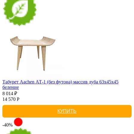
Табурет Aachen АТ-1 (без футона) массив дуба 63х45х45
беление
8 014 ₽
14 570 Р
КУПИТЬ
-40%