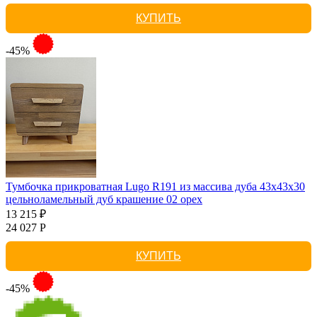
КУПИТЬ
-45%
Тумбочка прикроватная Lugo R191 из массива дуба 43х43х30
цельноламельный дуб крашение 02 орех
13 215 ₽
24 027 Р
КУПИТЬ
-45%