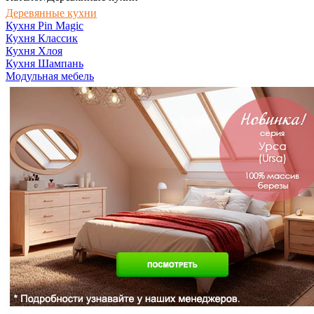
Деревянные кухни
Кухня Pin Magic
Кухня Классик
Кухня Хлоя
Кухня Шампань
Модульная мебель