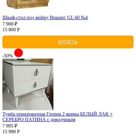
Шкаф-стол под мойку Викинг GL 60 №4
7 900 ₽
15 800 Р
КУПИТЬ
-50%
Тумба прикроватная Глория 2 ящика БЕЛЫЙ ЛАК +
СЕРЕБРО ПАТИНА с доводчиком
7 995 ₽
15 990 Р