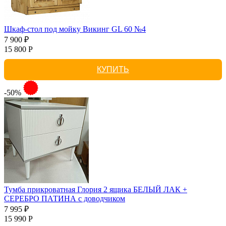
Шкаф-стол под мойку Викинг GL 60 №4
7 900 ₽
15 800 Р
КУПИТЬ
-50%
Тумба прикроватная Глория 2 ящика БЕЛЫЙ ЛАК +
СЕРЕБРО ПАТИНА с доводчиком
7 995 ₽
15 990 Р