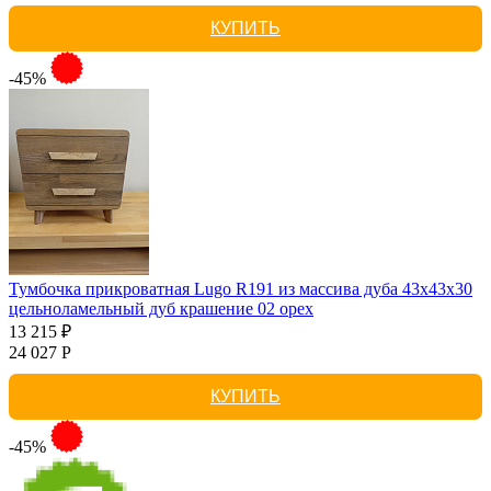
КУПИТЬ
-45%
Тумбочка прикроватная Lugo R191 из массива дуба 43х43х30
цельноламельный дуб крашение 02 орех
13 215 ₽
24 027 Р
КУПИТЬ
-45%