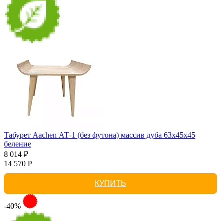
Табурет Aachen АТ-1 (без футона) массив дуба 63х45х45
беление
8 014 ₽
14 570 Р
КУПИТЬ
-40%