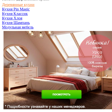
Деревянные кухни
Кухня Pin Magic
Кухня Классик
Кухня Хлоя
Кухня Шампань
Модульная мебель