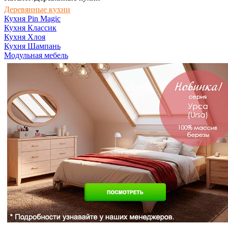
Деревянные кухни
Кухня Pin Magic
Кухня Классик
Кухня Хлоя
Кухня Шампань
Модульная мебель