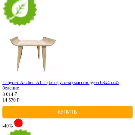
Табурет Aachen АТ-1 (без футона) массив дуба 63х45х45
беление
8 014 ₽
14 570 Р
КУПИТЬ
-40%