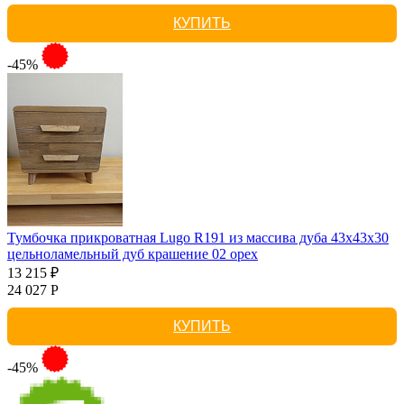
КУПИТЬ
-45%
Тумбочка прикроватная Lugo R191 из массива дуба 43х43х30
цельноламельный дуб крашение 02 орех
13 215 ₽
24 027 Р
КУПИТЬ
-45%