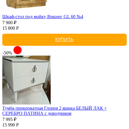
Шкаф-стол под мойку Викинг GL 60 №4
7 900 ₽
15 800 Р
КУПИТЬ
-50%
Тумба прикроватная Глория 2 ящика БЕЛЫЙ ЛАК +
СЕРЕБРО ПАТИНА с доводчиком
7 995 ₽
15 990 Р