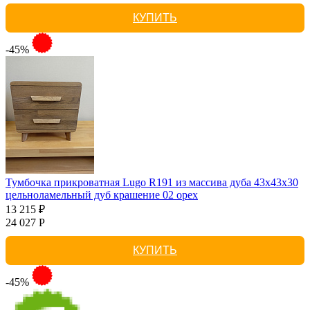
КУПИТЬ
-45%
Тумбочка прикроватная Lugo R191 из массива дуба 43х43х30
цельноламельный дуб крашение 02 орех
13 215 ₽
24 027 Р
КУПИТЬ
-45%