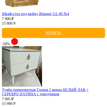
Шкаф-стол под мойку Викинг GL 60 №4
7 900 ₽
15 800 Р
КУПИТЬ
-50%
Тумба прикроватная Глория 2 ящика БЕЛЫЙ ЛАК +
СЕРЕБРО ПАТИНА с доводчиком
7 995 ₽
15 990 Р