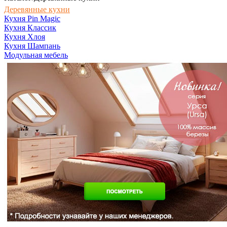
Деревянные кухни
Кухня Pin Magic
Кухня Классик
Кухня Хлоя
Кухня Шампань
Модульная мебель