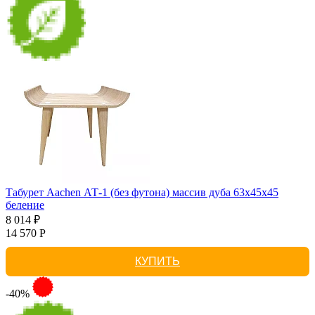
Табурет Aachen АТ-1 (без футона) массив дуба 63х45х45
беление
8 014 ₽
14 570 Р
КУПИТЬ
-40%