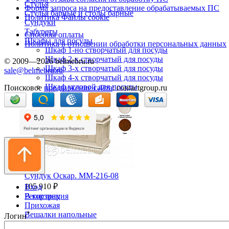
Стулья
Форма запроса на предоставление обрабатываемых ПС
Стулья барные и столы барные
Политика Файлы cookie
Сундуки
Табуреты
Способы оплаты
Шкафы для посуды
Политика в отношении обработки персональных данных
Шкаф 1-но створчатый для посуды
Шкаф 2-х створчатый для посуды
© 2009—2026 belmebru.ru
Шкаф 3-х створчатый для посуды
sale@belmebru.ru
Шкаф 4-х створчатый для посуды
Шкаф угловой для посуды
Поисковое
продвижение сайта
: contactgroup.ru
Сундук Оскар. ММ-216-08
105 910 ₽
Вход
Регистрация
В корзину
Прихожая
*
Вешалки напольные
Логин
Вешалки настенные