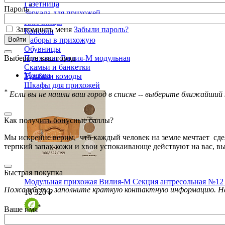
Газетница
*
Пароль
Зеркала для прихожей
Ключницы
Запомнить меня
Забыли пароль?
Консоли
Наборы в прихожую
Обувницы
Выберите ваш город
Прихожая Вилия-М модульная
Скамьи и банкетки
Москва
Тумбы и комоды
Шкафы для прихожей
*
Если вы не нашли ваш город в списке -- выберите ближайший 
Как получить бонусные баллы?
Мы искренне верим, что каждый человек на земле мечтает сдел
терпкий запах кожи и хвои успокаивающе действуют на вас, вы
Быстрая покупка
Модульная прихожая Вилия-М Секция антресольная №12
Пожалуйста, заполните краткую контактную информацию. Наш
16 320 ₽
*
Ваше имя
Детская