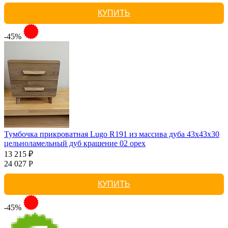
КУПИТЬ
-45%
Тумбочка прикроватная Lugo R191 из массива дуба 43х43х30
цельноламельный дуб крашение 02 орех
13 215 ₽
24 027 Р
КУПИТЬ
-45%