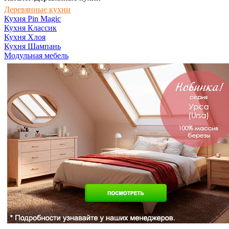
Деревянные кухни
Кухня Pin Magic
Кухня Классик
Кухня Хлоя
Кухня Шампань
Модульная мебель