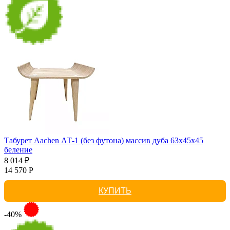
Табурет Aachen АТ-1 (без футона) массив дуба 63х45х45
беление
8 014 ₽
14 570 Р
КУПИТЬ
-40%