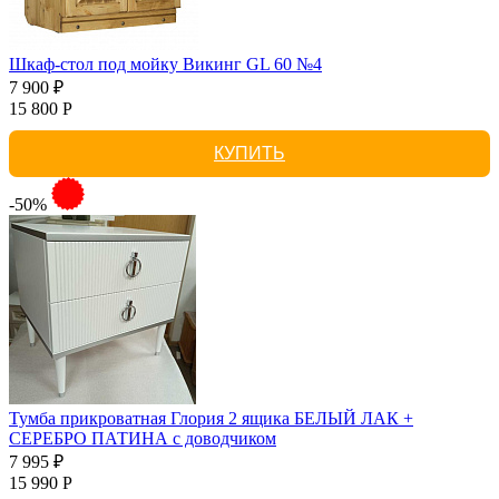
Шкаф-стол под мойку Викинг GL 60 №4
7 900 ₽
15 800 Р
КУПИТЬ
-50%
Тумба прикроватная Глория 2 ящика БЕЛЫЙ ЛАК +
СЕРЕБРО ПАТИНА с доводчиком
7 995 ₽
15 990 Р