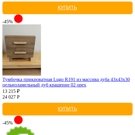
КУПИТЬ
-45%
Тумбочка прикроватная Lugo R191 из массива дуба 43х43х30
цельноламельный дуб крашение 02 орех
13 215 ₽
24 027 Р
КУПИТЬ
-45%