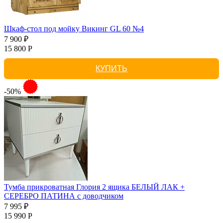
Шкаф-стол под мойку Викинг GL 60 №4
7 900 ₽
15 800 Р
КУПИТЬ
-50%
Тумба прикроватная Глория 2 ящика БЕЛЫЙ ЛАК +
СЕРЕБРО ПАТИНА с доводчиком
7 995 ₽
15 990 Р