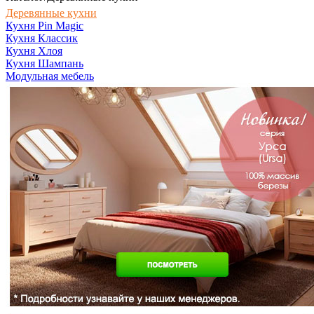
Деревянные кухни
Кухня Pin Magic
Кухня Классик
Кухня Хлоя
Кухня Шампань
Модульная мебель