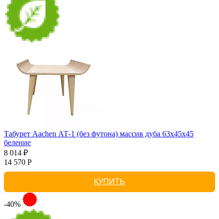
Табурет Aachen АТ-1 (без футона) массив дуба 63х45х45
беление
8 014 ₽
14 570 Р
КУПИТЬ
-40%