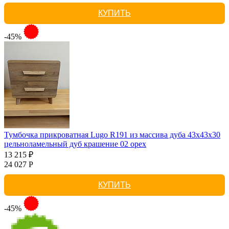
КУПИТЬ
-45%
Тумбочка прикроватная Lugo R191 из массива дуба 43х43х30
цельноламельный дуб крашение 02 орех
13 215 ₽
24 027 Р
КУПИТЬ
-45%