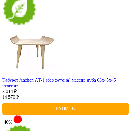
Табурет Aachen АТ-1 (без футона) массив дуба 63х45х45
беление
8 014 ₽
14 570 Р
КУПИТЬ
-40%