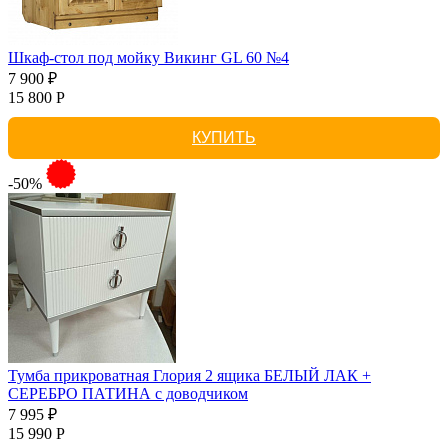
Шкаф-стол под мойку Викинг GL 60 №4
7 900 ₽
15 800 Р
КУПИТЬ
-50%
Тумба прикроватная Глория 2 ящика БЕЛЫЙ ЛАК +
СЕРЕБРО ПАТИНА с доводчиком
7 995 ₽
15 990 Р