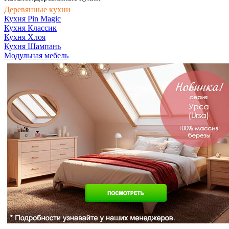
Деревянные кухни
Кухня Pin Magic
Кухня Классик
Кухня Хлоя
Кухня Шампань
Модульная мебель