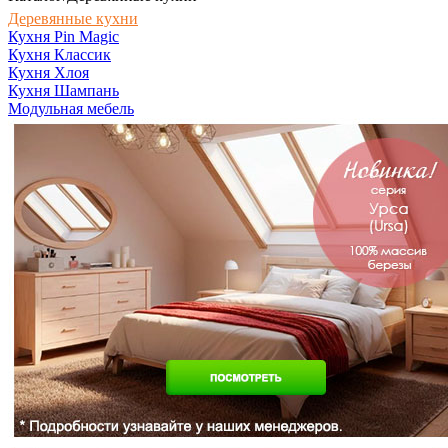
Деревянные кухни
Кухня Pin Magic
Кухня Классик
Кухня Хлоя
Кухня Шампань
Модульная мебель