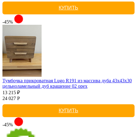
КУПИТЬ
-45%
Тумбочка прикроватная Lugo R191 из массива дуба 43х43х30
цельноламельный дуб крашение 02 орех
13 215 ₽
24 027 Р
КУПИТЬ
-45%