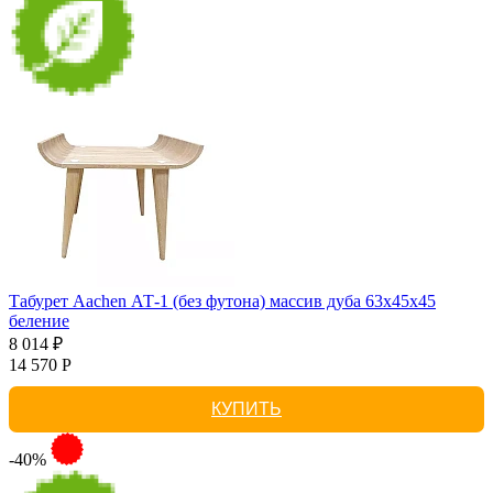
Табурет Aachen АТ-1 (без футона) массив дуба 63х45х45
беление
8 014 ₽
14 570 Р
КУПИТЬ
-40%