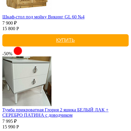
Шкаф-стол под мойку Викинг GL 60 №4
7 900 ₽
15 800 Р
КУПИТЬ
-50%
Тумба прикроватная Глория 2 ящика БЕЛЫЙ ЛАК +
СЕРЕБРО ПАТИНА с доводчиком
7 995 ₽
15 990 Р