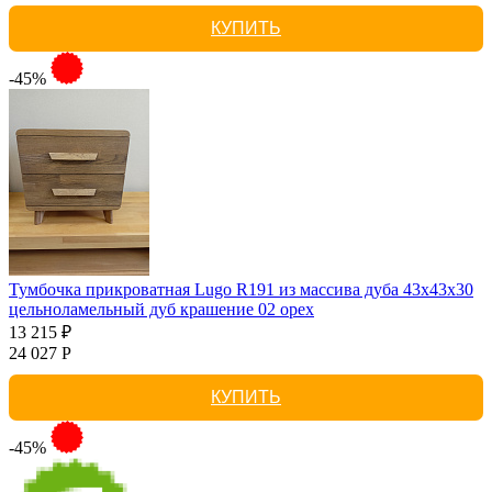
КУПИТЬ
-45%
Тумбочка прикроватная Lugo R191 из массива дуба 43х43х30
цельноламельный дуб крашение 02 орех
13 215 ₽
24 027 Р
КУПИТЬ
-45%