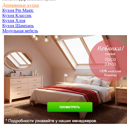
Деревянные кухни
Кухня Pin Magic
Кухня Классик
Кухня Хлоя
Кухня Шампань
Модульная мебель