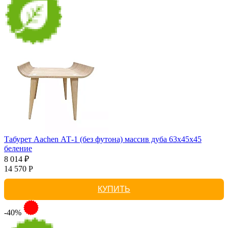
Табурет Aachen АТ-1 (без футона) массив дуба 63х45х45
беление
8 014 ₽
14 570 Р
КУПИТЬ
-40%