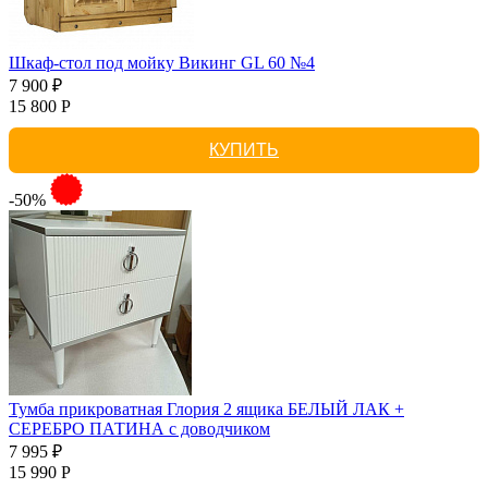
Шкаф-стол под мойку Викинг GL 60 №4
7 900 ₽
15 800 Р
КУПИТЬ
-50%
Тумба прикроватная Глория 2 ящика БЕЛЫЙ ЛАК +
СЕРЕБРО ПАТИНА с доводчиком
7 995 ₽
15 990 Р