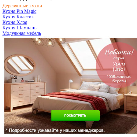
Деревянные кухни
Кухня Pin Magic
Кухня Классик
Кухня Хлоя
Кухня Шампань
Модульная мебель