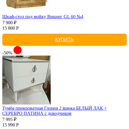
Шкаф-стол под мойку Викинг GL 60 №4
7 900 ₽
15 800 Р
КУПИТЬ
-50%
Тумба прикроватная Глория 2 ящика БЕЛЫЙ ЛАК +
СЕРЕБРО ПАТИНА с доводчиком
7 995 ₽
15 990 Р