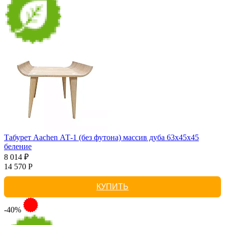
Табурет Aachen АТ-1 (без футона) массив дуба 63х45х45
беление
8 014 ₽
14 570 Р
КУПИТЬ
-40%