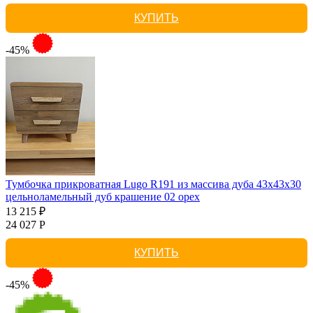
КУПИТЬ
-45%
Тумбочка прикроватная Lugo R191 из массива дуба 43х43х30
цельноламельный дуб крашение 02 орех
13 215 ₽
24 027 Р
КУПИТЬ
-45%