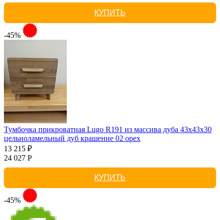
КУПИТЬ
-45%
Тумбочка прикроватная Lugo R191 из массива дуба 43х43х30
цельноламельный дуб крашение 02 орех
13 215 ₽
24 027 Р
КУПИТЬ
-45%