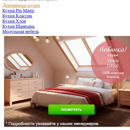
Деревянные кухни
Кухня Pin Magic
Кухня Классик
Кухня Хлоя
Кухня Шампань
Модульная мебель