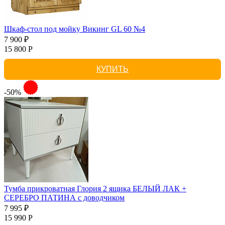
Шкаф-стол под мойку Викинг GL 60 №4
7 900 ₽
15 800 Р
КУПИТЬ
-50%
Тумба прикроватная Глория 2 ящика БЕЛЫЙ ЛАК +
СЕРЕБРО ПАТИНА с доводчиком
7 995 ₽
15 990 Р