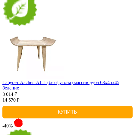
Табурет Aachen АТ-1 (без футона) массив дуба 63х45х45
беление
8 014 ₽
14 570 Р
КУПИТЬ
-40%