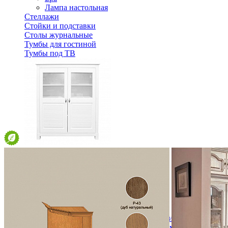
Лампа настольная
Стеллажи
Стойки и подставки
Столы журнальные
Тумбы для гостиной
Тумбы под ТВ
Шкаф для посуды Рауна 20 Белый воск
35 658 ₽
50 940 ₽
В корзину
-30%
Спальня
Деревянные кровати с подъемным механизмом
Кровати односпальные с подъемным механизмом