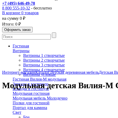
+7 (495) 646-49-78
8 800 555-10-32
- бесплатно
В корзине 0 товаров
на сумму 0 ₽
Итого:
0 ₽
Гостиная
Витрины
Витрины 1 створчатые
Витрины 2 створчатые
Витрины 3 створчатые
Витрины 4 створчатые
Интернет-магазин
Каталог
Детская деревянная мебель
Детская В
Витрины угловые
Гостиная Вилия-М модульная
Модульная детская Вилия-М С
Зеркала в гостиную
Комоды в гостиную
Модульная гостиная
Модульная мебель Молодечно
Полки для гостиной
Портал для камина
Свет
Бра