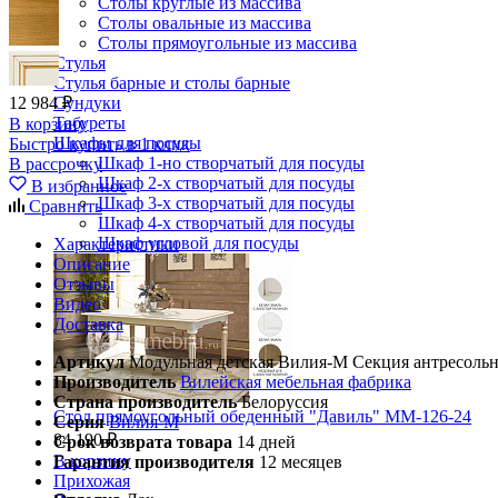
Столы круглые из массива
Столы овальные из массива
Столы прямоугольные из массива
Стулья
Стулья барные и столы барные
12 984 ₽
Сундуки
Табуреты
В корзину
Шкафы для посуды
Быстро купить в 1 клик
Шкаф 1-но створчатый для посуды
В рассрочку
Шкаф 2-х створчатый для посуды
В избранное
Шкаф 3-х створчатый для посуды
Сравнить
Шкаф 4-х створчатый для посуды
Шкаф угловой для посуды
Характеристики
Описание
Отзывы
Видео
Доставка
Артикул
Модульная детская Вилия-М Секция антресольн
Производитель
Вилейская мебельная фабрика
Страна производитель
Белоруссия
Стол прямоугольный обеденный "Давиль" ММ-126-24
Серия
Вилия-М
84 190 ₽
Срок возврата товара
14 дней
В корзину
Гарантия производителя
12 месяцев
Прихожая