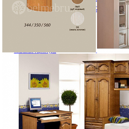
Кровати двуспальные с подъемным механизмом
Кровати полутороспальные с подъемным механизм
Зеркала
Комоды
Кровати двуспальные
Кровати металлические
Кровати односпальные
Кровати полутороспальные
Решетки и настилы под матрас
Спальные гарнитуры
Тахта
Туалетные столики
Тумбы прикроватные
Шкафы для одежды
Антресоли на шкаф
Полки и ящики в шкаф для одежды
Шкаф 1-дверный для одежды и белья
Шкафы 2-х дверные для одежды и белья
Шкафы 3-х дверные для одежды и белья
Шкафы 4-х дверные для одежды и белья
Шкафы 5-ти дверные для одежды и белья
Шкафы 6-ти дверные для одежды и белья
Шкафы купе для одежды и белья
Шкафы угловые для одежды и белья