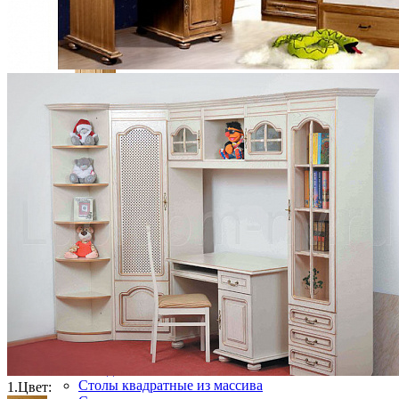
Ящики и короба
Шкаф одностворчатый PIN MAGIC KEC2
45 551 ₽
50 612 ₽
В корзину
-10%
Столовая
Буфеты и бары
Комоды для кухни
Лавки и скамьи
Полки и ящики
Столы кофейные и чайные
Столы обеденные
Столы квадратные из массива
1.
Цвет: