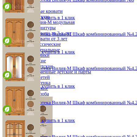
Детская
от 39 996 ₽
Двухъярусные кровати
48,2х190х36,8 см
Декор в детскую
В корзину
Быстро купить в 1 клик
Детская Вилия-М модульная
Детские гарнитуры
Детские кровати до 3-х лет
Модульная библиотека Вилия-М Шкаф комбинированный №4.2
Детские кровати от 3 лет
от 84 576 ₽
Комоды классические
96,4х190х36,8 см
Комоды пеленальные
В корзину
Быстро купить в 1 клик
Кровати домики
Полки детские
Стеллажи детские
Модульная библиотека Вилия-М Шкаф комбинированный №4.
Столы письменные детские и парты
от 78 552 ₽
Тумбы для детей
96,4х190х36,8 см
Шведская стенка
В корзину
Быстро купить в 1 клик
Шкафы детские
Ящики и короба
Модульная библиотека Вилия-М Шкаф комбинированный №4.2
от 80 988 ₽
96,4х190х36,8 см
В корзину
Быстро купить в 1 клик
Модульная библиотека Вилия-М Шкаф комбинированный №4.