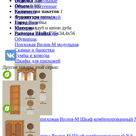
Отделка
Лак
Вешалки напольные
Объем
0.085
Вешалки настенные
Количество пакетов
1
Газетница
Фурнитура
металл
Зеркала для прихожей
Город
Вилейка
Ключницы
Материал
дуб и шпон дуба
Консоли
Размеры ШхВхГ
35х34,4х56
Наборы в прихожую
Обувницы
Прихожая Вилия-М модульная
Скамьи и банкетки
Тумбы и комоды
Шкафы для прихожей
Другие товары этой серии:
Модульная прихожая Вилия-М Шкаф комбинированный 
74 844 ₽
Модульная библиотека Вилия-М Шкаф комбинированный №6