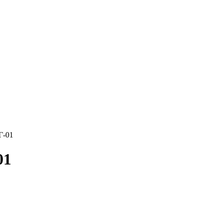
Г-01
01