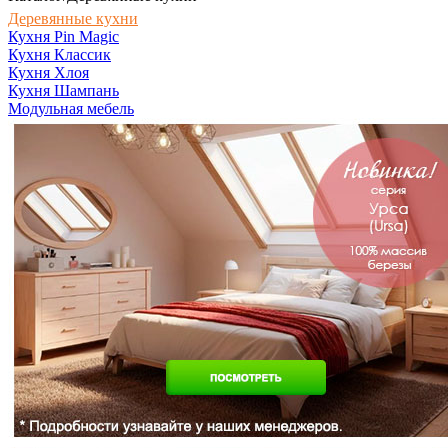
Деревянные кухни
Кухня Pin Magic
Кухня Классик
Кухня Хлоя
Кухня Шампань
Модульная мебель