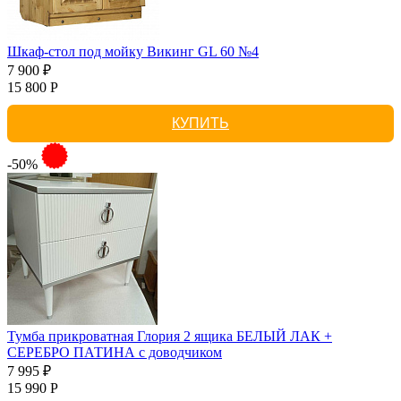
Шкаф-стол под мойку Викинг GL 60 №4
7 900 ₽
15 800 Р
КУПИТЬ
-50%
Тумба прикроватная Глория 2 ящика БЕЛЫЙ ЛАК +
СЕРЕБРО ПАТИНА с доводчиком
7 995 ₽
15 990 Р