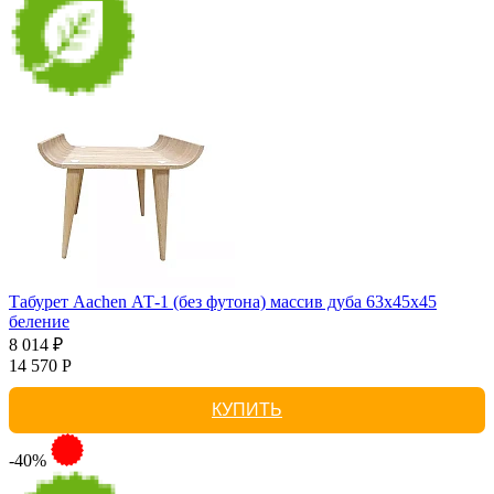
Табурет Aachen АТ-1 (без футона) массив дуба 63х45х45
беление
8 014 ₽
14 570 Р
КУПИТЬ
-40%