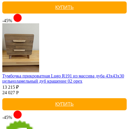
КУПИТЬ
-45%
Тумбочка прикроватная Lugo R191 из массива дуба 43х43х30
цельноламельный дуб крашение 02 орех
13 215 ₽
24 027 Р
КУПИТЬ
-45%