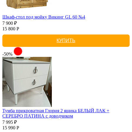
Шкаф-стол под мойку Викинг GL 60 №4
7 900 ₽
15 800 Р
КУПИТЬ
-50%
Тумба прикроватная Глория 2 ящика БЕЛЫЙ ЛАК +
СЕРЕБРО ПАТИНА с доводчиком
7 995 ₽
15 990 Р