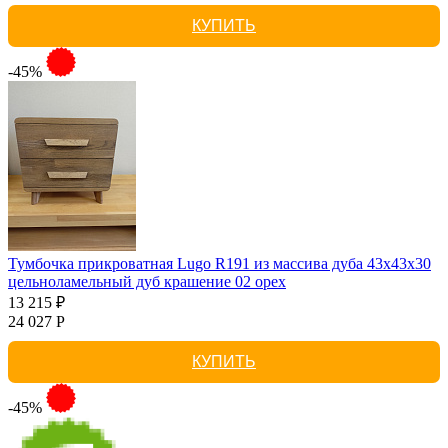
КУПИТЬ
-45%
Тумбочка прикроватная Lugo R191 из массива дуба 43х43х30
цельноламельный дуб крашение 02 орех
13 215 ₽
24 027 Р
КУПИТЬ
-45%