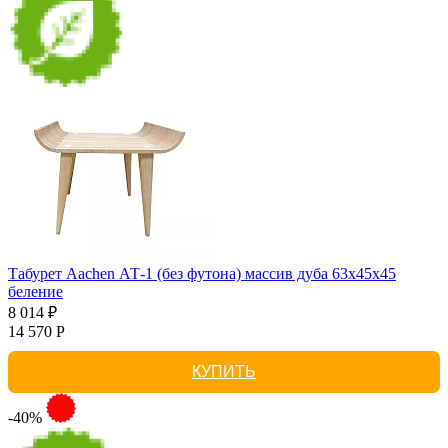
Табурет Aachen АТ-1 (без футона) массив дуба 63х45х45
беление
8 014 ₽
14 570 Р
КУПИТЬ
-40%