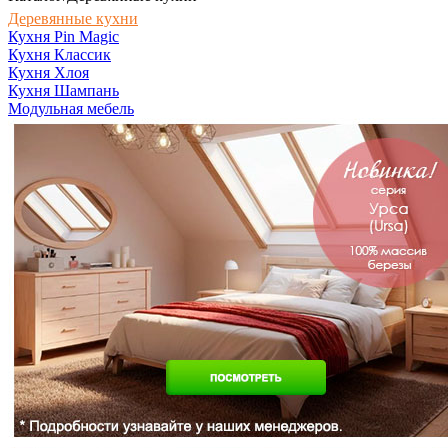
Деревянные кухни
Кухня Pin Magic
Кухня Классик
Кухня Хлоя
Кухня Шампань
Модульная мебель