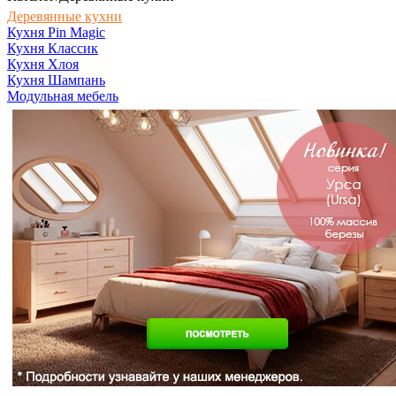
Деревянные кухни
Кухня Pin Magic
Кухня Классик
Кухня Хлоя
Кухня Шампань
Модульная мебель