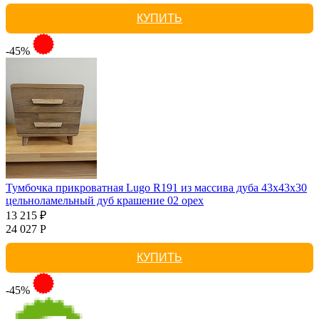
КУПИТЬ
-45%
Тумбочка прикроватная Lugo R191 из массива дуба 43х43х30
цельноламельный дуб крашение 02 орех
13 215 ₽
24 027 Р
КУПИТЬ
-45%