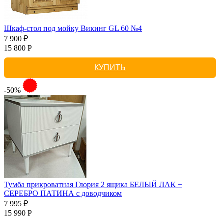
Шкаф-стол под мойку Викинг GL 60 №4
7 900 ₽
15 800 Р
КУПИТЬ
-50%
Тумба прикроватная Глория 2 ящика БЕЛЫЙ ЛАК +
СЕРЕБРО ПАТИНА с доводчиком
7 995 ₽
15 990 Р