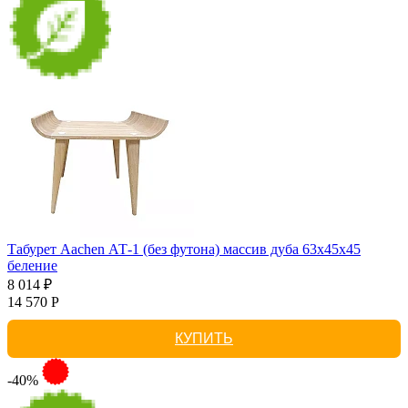
Табурет Aachen АТ-1 (без футона) массив дуба 63х45х45
беление
8 014 ₽
14 570 Р
КУПИТЬ
-40%