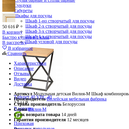
Стулья барные и столы барные
Сундуки
Табуреты
Шкафы для посуды
Шкаф 1-но створчатый для посуды
Шкаф 2-х створчатый для посуды
50 616 ₽
Шкаф 3-х створчатый для посуды
В корзину
Шкаф 4-х створчатый для посуды
Быстро купить в 1 клик
Шкаф угловой для посуды
В рассрочку
В избранное
Сравнить
Характеристики
Описание
Отзывы
Видео
Доставка
Артикул
Модульная детская Вилия-М Шкаф комбиниро
Табурет 40 VBC 40
Производитель
Вилейская мебельная фабрика
7 644 ₽
Страна производитель
Белоруссия
В корзину
Серия
Вилия-М
Срок возврата товара
14 дней
Гарантия производителя
12 месяцев
Прихожая
Вешалки напольные