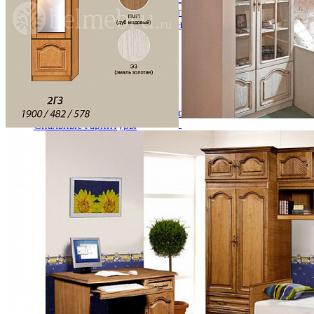
Кровати двуспальные с подъемным механизмом
Кровати полутороспальные с подъемным механизм
Зеркала
Комоды
Кровати двуспальные
Кровати металлические
Кровати односпальные
Кровати полутороспальные
Решетки и настилы под матрас
Спальные гарнитуры
Тахта
Туалетные столики
Тумбы прикроватные
Шкафы для одежды
Антресоли на шкаф
Полки и ящики в шкаф для одежды
Шкаф 1-дверный для одежды и белья
Шкафы 2-х дверные для одежды и белья
Шкафы 3-х дверные для одежды и белья
Шкафы 4-х дверные для одежды и белья
Шкафы 5-ти дверные для одежды и белья
Шкафы 6-ти дверные для одежды и белья
Шкафы купе для одежды и белья
Шкафы угловые для одежды и белья