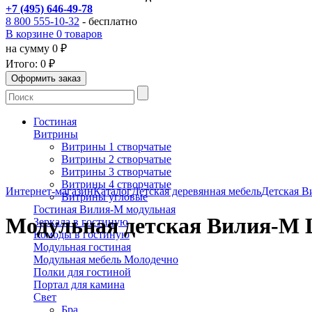
+7 (495) 646-49-78
8 800 555-10-32
- бесплатно
В корзине 0 товаров
на сумму 0 ₽
Итого:
0 ₽
Гостиная
Витрины
Витрины 1 створчатые
Витрины 2 створчатые
Витрины 3 створчатые
Витрины 4 створчатые
Интернет-магазин
Каталог
Детская деревянная мебель
Детская В
Витрины угловые
Гостиная Вилия-М модульная
Модульная детская Вилия-М
Зеркала в гостиную
Комоды в гостиную
Модульная гостиная
Модульная мебель Молодечно
Полки для гостиной
Портал для камина
Свет
Бра