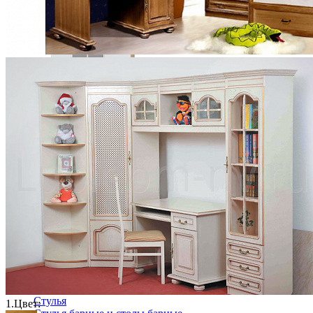
Ящики и короба
Шкаф Леонардо МН-026-09
91 486 ₽
Столовая
Буфеты и бары
Комоды для кухни
Лавки и скамьи
Полки и ящики
Столы кофейные и чайные
Столы обеденные
Столы квадратные из массива
Столы круглые из массива
Столы овальные из массива
Столы прямоугольные из массива
Стулья
1.
Цвет: