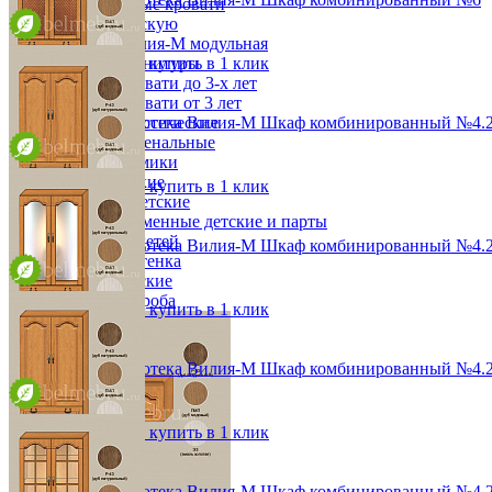
Двухъярусные кровати
от 39 996 ₽
Декор в детскую
48,2х190х36,8 см
Детская Вилия-М модульная
В корзину
Быстро купить в 1 клик
Детские гарнитуры
Детские кровати до 3-х лет
Детские кровати от 3 лет
Модульная библиотека Вилия-М Шкаф комбинированный №4.2
Комоды классические
Комоды пеленальные
от 84 576 ₽
Кровати домики
96,4х190х36,8 см
Полки детские
В корзину
Быстро купить в 1 клик
Стеллажи детские
Столы письменные детские и парты
Тумбы для детей
Модульная библиотека Вилия-М Шкаф комбинированный №4.
Шведская стенка
от 78 552 ₽
Шкафы детские
96,4х190х36,8 см
Ящики и короба
В корзину
Быстро купить в 1 клик
Модульная библиотека Вилия-М Шкаф комбинированный №4.2
от 80 988 ₽
96,4х190х36,8 см
В корзину
Быстро купить в 1 клик
Модульная библиотека Вилия-М Шкаф комбинированный №4.