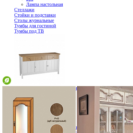
Лампа настольная
Стеллажи
Стойки и подставки
Столы журнальные
Тумбы для гостиной
Тумбы под ТВ
Тумба Сканди 33 глухие двери белый/антик
36 862 ₽
52 660 ₽
В корзину
-30%
Спальня
Деревянные кровати с подъемным механизмом
Кровати односпальные с подъемным механизмом