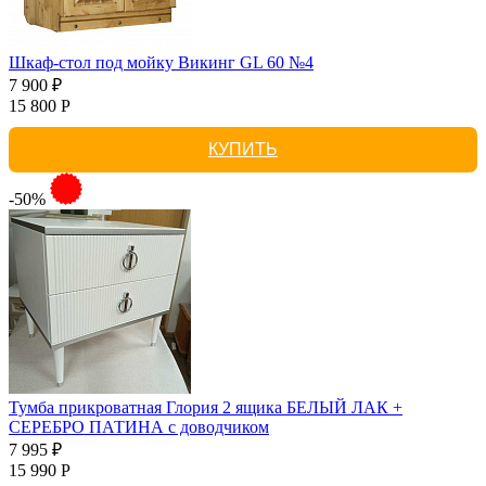
Шкаф-стол под мойку Викинг GL 60 №4
7 900 ₽
15 800 Р
КУПИТЬ
-50%
Тумба прикроватная Глория 2 ящика БЕЛЫЙ ЛАК +
СЕРЕБРО ПАТИНА с доводчиком
7 995 ₽
15 990 Р