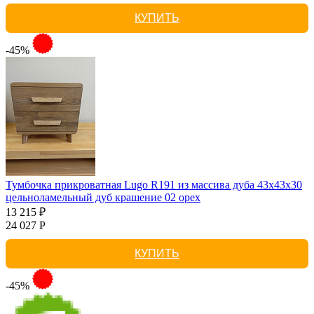
КУПИТЬ
-45%
Тумбочка прикроватная Lugo R191 из массива дуба 43х43х30
цельноламельный дуб крашение 02 орех
13 215 ₽
24 027 Р
КУПИТЬ
-45%