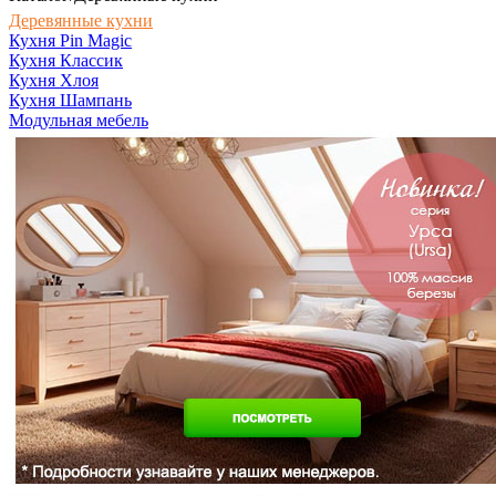
Деревянные кухни
Кухня Pin Magic
Кухня Классик
Кухня Хлоя
Кухня Шампань
Модульная мебель