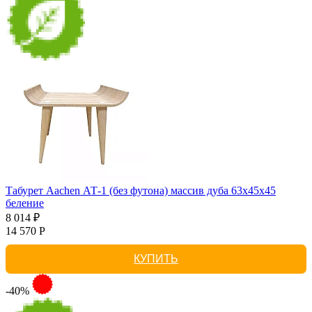
Табурет Aachen АТ-1 (без футона) массив дуба 63х45х45
беление
8 014 ₽
14 570 Р
КУПИТЬ
-40%