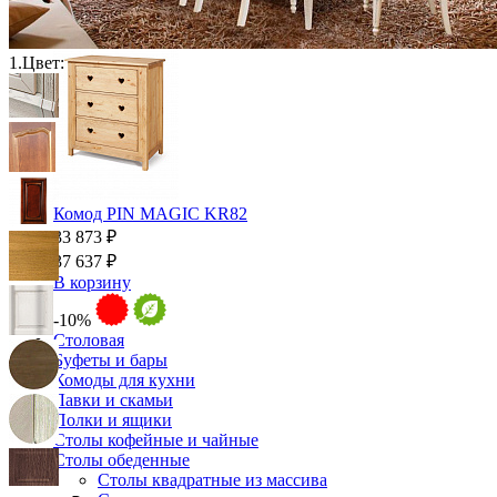
Ящики и короба
1.
Цвет:
Комод PIN MAGIC KR82
33 873 ₽
37 637 ₽
В корзину
-10%
Столовая
Буфеты и бары
Комоды для кухни
Лавки и скамьи
Полки и ящики
Столы кофейные и чайные
Столы обеденные
Столы квадратные из массива