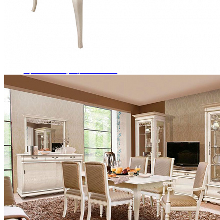
Кровати двуспальные с подъемным механизмом
Кровати полутороспальные с подъемным механизм
Зеркала
Комоды
Кровати двуспальные
Кровати металлические
Кровати односпальные
Кровати полутороспальные
Решетки и настилы под матрас
Спальные гарнитуры
Тахта
Туалетные столики
Тумбы прикроватные
Шкафы для одежды
Антресоли на шкаф
Полки и ящики в шкаф для одежды
Шкаф 1-дверный для одежды и белья
Шкафы 2-х дверные для одежды и белья
Шкафы 3-х дверные для одежды и белья
Шкафы 4-х дверные для одежды и белья
Шкафы 5-ти дверные для одежды и белья
Шкафы 6-ти дверные для одежды и белья
Шкафы купе для одежды и белья
Шкафы угловые для одежды и белья