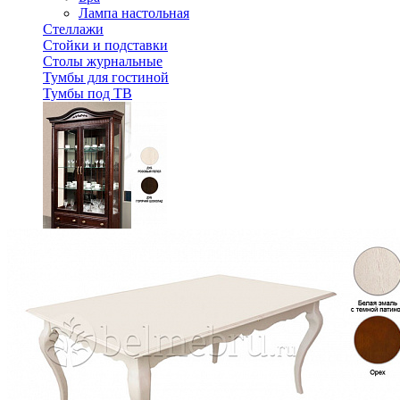
Лампа настольная
Стеллажи
Стойки и подставки
Столы журнальные
Тумбы для гостиной
Тумбы под ТВ
Шкаф-витрина Паола БМ-2114
197 540 ₽
238 000 ₽
В корзину
-17%
Спальня
Деревянные кровати с подъемным механизмом
Кровати односпальные с подъемным механизмом