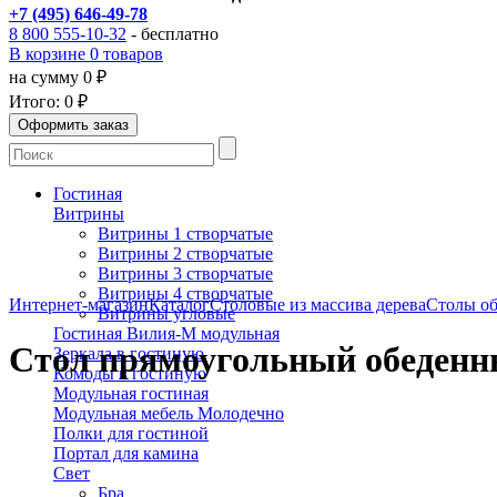
+7 (495) 646-49-78
8 800 555-10-32
- бесплатно
В корзине 0 товаров
на сумму 0 ₽
Итого:
0 ₽
Гостиная
Витрины
Витрины 1 створчатые
Витрины 2 створчатые
Витрины 3 створчатые
Витрины 4 створчатые
Интернет-магазин
Каталог
Столовые из массива дерева
Столы об
Витрины угловые
Гостиная Вилия-М модульная
Стол прямоугольный обеден
Зеркала в гостиную
Комоды в гостиную
Модульная гостиная
Модульная мебель Молодечно
Полки для гостиной
Портал для камина
Свет
Бра