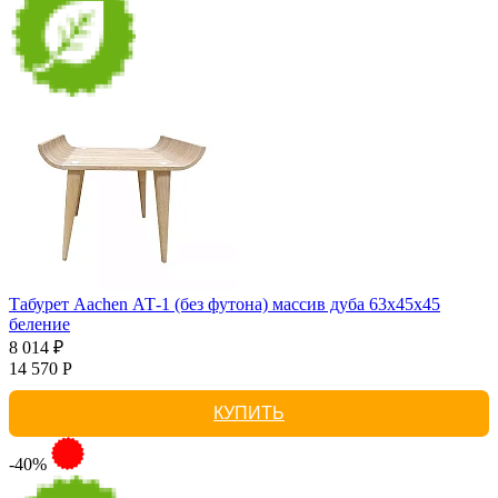
Табурет Aachen АТ-1 (без футона) массив дуба 63х45х45
беление
8 014 ₽
14 570 Р
КУПИТЬ
-40%