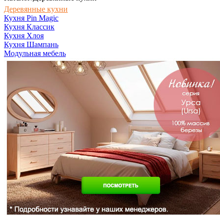
Деревянные кухни
Кухня Pin Magic
Кухня Классик
Кухня Хлоя
Кухня Шампань
Модульная мебель