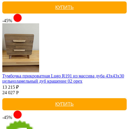
КУПИТЬ
-45%
Тумбочка прикроватная Lugo R191 из массива дуба 43х43х30
цельноламельный дуб крашение 02 орех
13 215 ₽
24 027 Р
КУПИТЬ
-45%