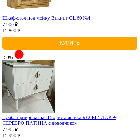
Шкаф-стол под мойку Викинг GL 60 №4
7 900 ₽
15 800 Р
КУПИТЬ
-50%
Тумба прикроватная Глория 2 ящика БЕЛЫЙ ЛАК +
СЕРЕБРО ПАТИНА с доводчиком
7 995 ₽
15 990 Р